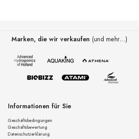
F
u
Marken, die wir verkaufen
(und mehr...)
ß
z
e
i
l
e
Informationen für Sie
Geschäftsbedingungen
Geschäftsbewertung
Datenschutzerklärung