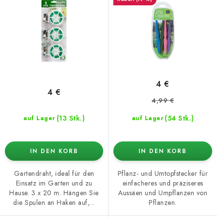
r
r
o
t
d
i
u
e
k
r
t
u
4 €
e
n
4 €
4,99 €
g
(13 Stk.)
(54 Stk.)
auf Lager
auf Lager
IN DEN KORB
IN DEN KORB
Gartendraht, ideal für den
Pflanz- und Umtopfstecker für
Einsatz im Garten und zu
einfacheres und präziseres
Hause. 3 x 20 m. Hängen Sie
Aussäen und Umpflanzen von
die Spulen an Haken auf,...
Pflanzen.