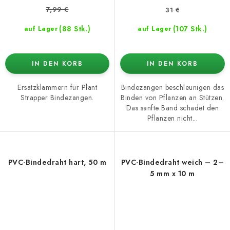
7,99 €
31 €
(88 Stk.)
(107 Stk.)
auf Lager
auf Lager
IN DEN KORB
IN DEN KORB
Ersatzklammern für Plant
Bindezangen beschleunigen das
Strapper Bindezangen.
Binden von Pflanzen an Stützen.
Das sanfte Band schadet den
Pflanzen nicht...
PVC-Bindedraht hart, 50 m
PVC-Bindedraht weich – 2–
5 mm x 10 m