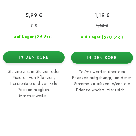
5,99 €
1,19 €
7 €
1,85 €
(26 Stk.)
(670 Stk.)
auf Lager
auf Lager
IN DEN KORB
IN DEN KORB
Stütznetz zum Stützen oder
Yo-Yos werden über den
Fixieren von Pflanzen,
Pflanzen aufgehängt, um deren
horizontale und vertikale
Stämme zu stützen. Wenn die
Position möglich.
Pflanze wächst, zieht sich...
Maschenweite...
S
t