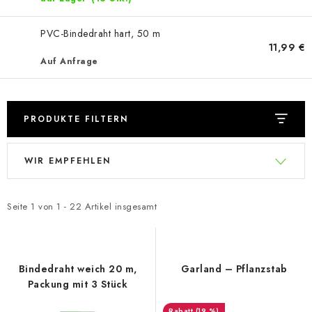
PVC-Bindedraht hart, 50 m
11,99 €
Auf Anfrage
PRODUKTE FILTERN
L
P
WIR EMPFEHLEN
i
r
s
o
t
d
Seite
1
von
1
-
22
Artikel insgesamt
e
u
d
k
e
t
Bindedraht weich 20 m,
Garland – Pflanzstab
r
s
Packung mit 3 Stück
P
o
(19 %)