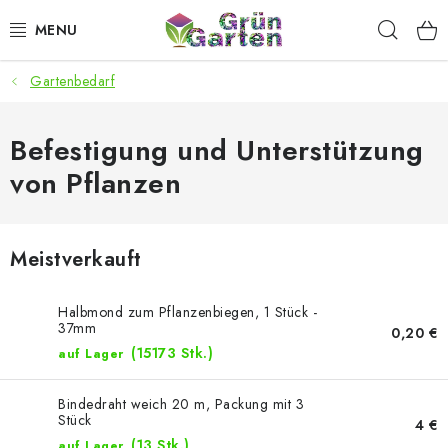
Zum
Such
Inhalt
springen
Gartenbedarf
ANGEBOTE
LED PFLANZENLAMPEN
Befestigung und Unterstützung
von Pflanzen
ANBAUBEDARF FÜR DEN HEIMANBAU
AQUARISTIK
Meistverkauft
MICROGREENS
Halbmond zum Pflanzenbiegen, 1 Stück -
37mm
0,20 €
SMARTER GARTEN
(15173 Stk.)
auf Lager
Geschäftsbewertung
Kaufberatung
AGB
Blog
Bindedraht weich 20 m, Packung mit 3
Stück
4 €
Kontakt
Datenschutzerklärung
Impressum
(13 Stk.)
auf Lager