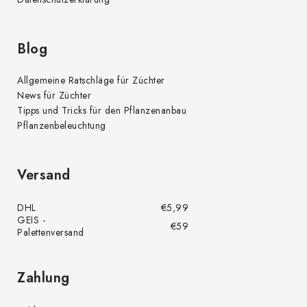
s
t
e
Blog
Allgemeine Ratschläge für Züchter
News für Züchter
Tipps und Tricks für den Pflanzenanbau
Pflanzenbeleuchtung
Versand
DHL
€5,99
GEIS -
€59
Palettenversand
Zahlung