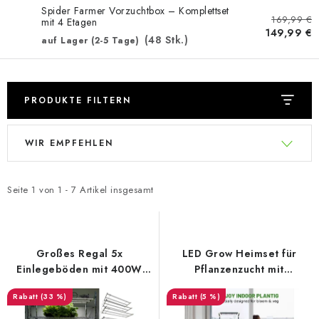
Spider Farmer Vorzuchtbox – Komplettset
169,99 €
mit 4 Etagen
149,99 €
(48 Stk.)
auf Lager (2-5 Tage)
PRODUKTE FILTERN
L
P
WIR EMPFEHLEN
i
r
s
o
t
d
Seite
1
von
1
-
7
Artikel insgesamt
e
u
d
k
e
t
Großes Regal 5x
LED Grow Heimset für
r
s
Einlegeböden mit 400W
Pflanzenzucht mit
Pflanzenlicht -
Beleuchtung
P
o
(33 %)
(5 %)
Vertikalanbau /
r
r
microgreens