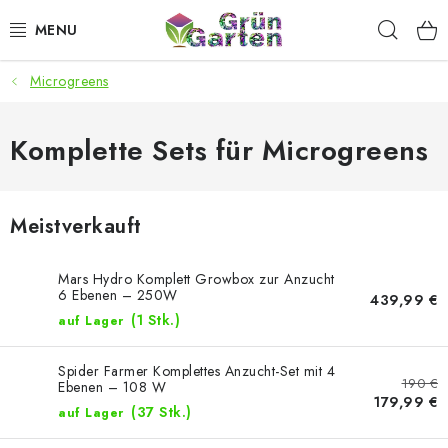
Zum
Such
Inhalt
springen
Microgreens
ANGEBOTE
LED PFLANZENLAMPEN
Komplette Sets für Microgreens
ANBAUBEDARF FÜR DEN HEIMANBAU
Meistverkauft
AQUARISTIK
Mars Hydro Komplett Growbox zur Anzucht
MICROGREENS
6 Ebenen – 250W
439,99 €
(1 Stk.)
auf Lager
SMARTER GARTEN
Spider Farmer Komplettes Anzucht-Set mit 4
190 €
Ebenen – 108 W
179,99 €
Geschäftsbewertung
Kaufberatung
AGB
Blog
(37 Stk.)
auf Lager
Kontakt
Datenschutzerklärung
Impressum