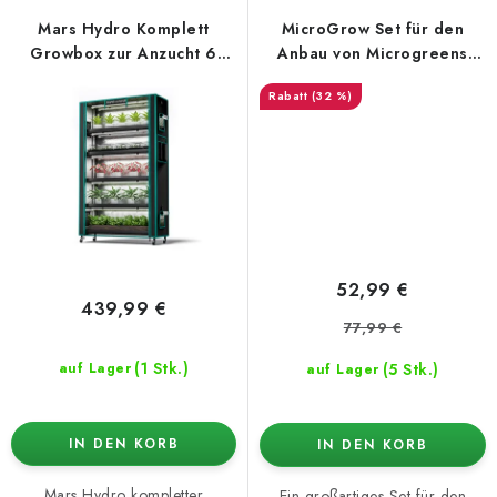
Mars Hydro Komplett
MicroGrow Set für den
Growbox zur Anzucht 6
Anbau von Microgreens
Ebenen – 250W
16W
(32 %)
52,99 €
439,99 €
77,99 €
(1 Stk.)
(5 Stk.)
auf Lager
auf Lager
IN DEN KORB
IN DEN KORB
Mars Hydro kompletter
Ein großartiges Set für den