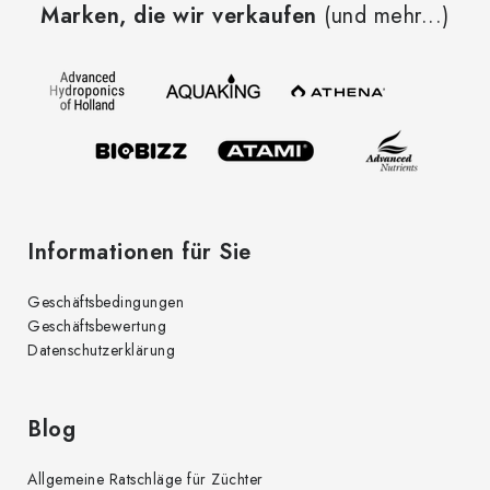
e
Marken, die wir verkaufen
(und mehr...)
ß
l
z
e
e
m
i
e
l
n
t
e
e
d
Informationen für Sie
e
r
Geschäftsbedingungen
L
Geschäftsbewertung
i
Datenschutzerklärung
s
t
e
Blog
Allgemeine Ratschläge für Züchter