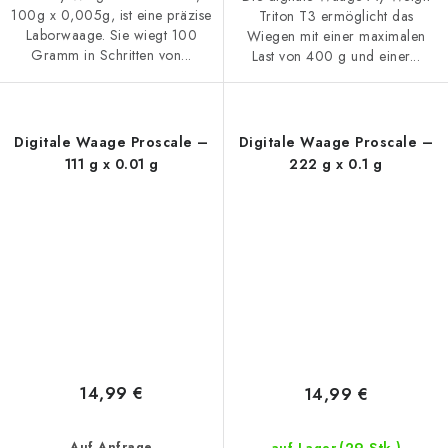
100g x 0,005g, ist eine präzise
Triton T3 ermöglicht das
Laborwaage. Sie wiegt 100
Wiegen mit einer maximalen
Gramm in Schritten von...
Last von 400 g und einer...
Digitale Waage Proscale –
Digitale Waage Proscale –
111 g x 0.01 g
222 g x 0.1 g
14,99 €
14,99 €
Auf Anfrage