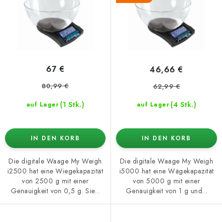
o
t
d
i
u
e
k
r
t
u
67 €
46,66 €
e
n
80,99 €
62,99 €
g
(1 Stk.)
(4 Stk.)
auf Lager
auf Lager
IN DEN KORB
IN DEN KORB
Die digitale Waage My Weigh
Die digitale Waage My Weigh
i2500 hat eine Wiegekapazität
i5000 hat eine Wägekapazität
von 2500 g mit einer
von 5000 g mit einer
Genauigkeit von 0,5 g. Sie...
Genauigkeit von 1 g und...