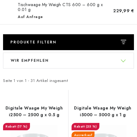
Tischwaage My Weigh CTS 600 – 600 g x
0.01 g
229,99 €
Auf Anfrage
PRODUKTE FILTERN
L
P
WIR EMPFEHLEN
i
r
s
o
t
d
Seite
1
von
1
-
31
Artikel insgesamt
e
u
d
k
e
t
Digitale Waage My Weigh
Digitale Waage My Weigh
r
s
i2500 – 2500 g x 0.5 g
i5000 – 5000 g x 1 g
P
o
(17 %)
(25 %)
r
r
Ausverkauf