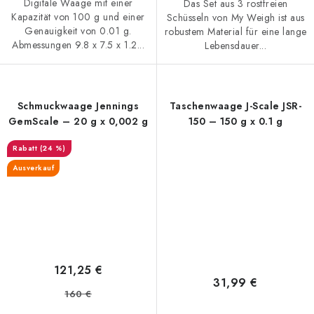
Digitale Waage mit einer
Das Set aus 3 rostfreien
Kapazität von 100 g und einer
Schüsseln von My Weigh ist aus
Genauigkeit von 0.01 g.
robustem Material für eine lange
Abmessungen 9.8 x 7.5 x 1.2...
Lebensdauer...
Schmuckwaage Jennings
Taschenwaage J-Scale JSR-
GemScale – 20 g x 0,002 g
150 – 150 g x 0.1 g
(24 %)
Ausverkauf
121,25 €
31,99 €
160 €