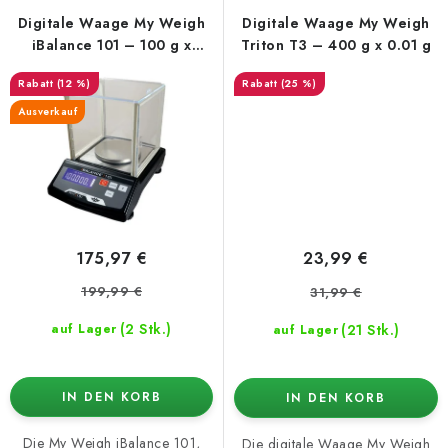
Digitale Waage My Weigh
Digitale Waage My Weigh
iBalance 101 – 100 g x
Triton T3 – 400 g x 0.01 g
0.005 g
(12 %)
(25 %)
Ausverkauf
175,97 €
23,99 €
199,99 €
31,99 €
(2 Stk.)
(21 Stk.)
auf Lager
auf Lager
IN DEN KORB
IN DEN KORB
Die My Weigh iBalance 101,
Die digitale Waage My Weigh