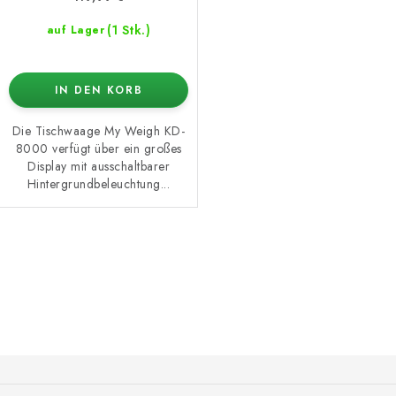
(1 Stk.)
auf Lager
IN DEN KORB
Die Tischwaage My Weigh KD-
8000 verfügt über ein großes
Display mit ausschaltbarer
Hintergrundbeleuchtung...
S
t
e
u
e
F
r
u