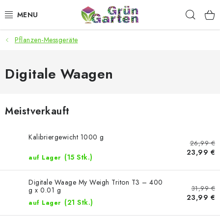
Zum
Such
Inhalt
springen
Pflanzen-Messgeräte
ANGEBOTE
LED PFLANZENLAMPEN
Digitale Waagen
ANBAUBEDARF FÜR DEN HEIMANBAU
Meistverkauft
AQUARISTIK
Kalibriergewicht 1000 g
26,99 €
MICROGREENS
23,99 €
(15 Stk.)
auf Lager
SMARTER GARTEN
Digitale Waage My Weigh Triton T3 – 400
31,99 €
g x 0.01 g
23,99 €
Geschäftsbewertung
Kaufberatung
AGB
Blog
(21 Stk.)
auf Lager
Kontakt
Datenschutzerklärung
Impressum