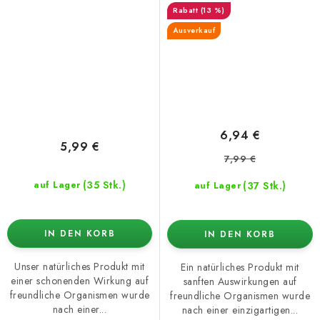
(13 %)
100 ml, Konzentrat
500 ml, RTD-Sprüher
Ausverkauf
6,94 €
5,99 €
7,99 €
(35 Stk.)
(37 Stk.)
auf Lager
auf Lager
IN DEN KORB
IN DEN KORB
Unser natürliches Produkt mit
Ein natürliches Produkt mit
einer schonenden Wirkung auf
sanften Auswirkungen auf
freundliche Organismen wurde
freundliche Organismen wurde
nach einer...
nach einer einzigartigen...