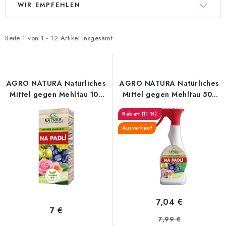
WIR EMPFEHLEN
i
r
s
o
t
d
Seite
1
von
1
-
12
Artikel insgesamt
e
u
d
k
e
t
AGRO NATURA Natürliches
AGRO NATURA Natürliches
r
s
Mittel gegen Mehltau 100
Mittel gegen Mehltau 500
ml, Konzentrat
ml, RTD-Sprüher
P
o
(11 %)
r
r
Ausverkauf
o
t
d
i
u
e
k
r
t
u
7,04 €
e
n
7 €
7,99 €
g