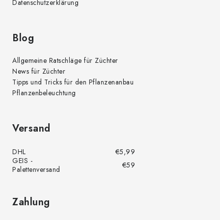
i
Datenschutzerklärung
s
t
e
Blog
Allgemeine Ratschläge für Züchter
News für Züchter
Tipps und Tricks für den Pflanzenanbau
Pflanzenbeleuchtung
Versand
DHL
€5,99
GEIS -
€59
Palettenversand
Zahlung