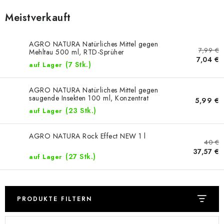
Meistverkauft
AGRO NATURA Natürliches Mittel gegen
7,99 €
Mehltau 500 ml, RTD-Sprüher
7,04 €
(7 Stk.)
auf Lager
AGRO NATURA Natürliches Mittel gegen
saugende Insekten 100 ml, Konzentrat
5,99 €
(23 Stk.)
auf Lager
AGRO NATURA Rock Effect NEW 1 l
40 €
37,57 €
(27 Stk.)
auf Lager
PRODUKTE FILTERN
L
P