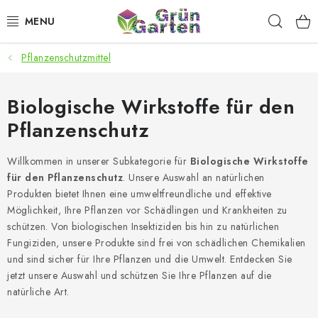
Zum
Such
Inhalt
springen
Pflanzenschutzmittel
ANGEBOTE
LED PFLANZENLAMPEN
Biologische Wirkstoffe für den
Pflanzenschutz
ANBAUBEDARF FÜR DEN HEIMANBAU
Willkommen in unserer Subkategorie für
Biologische Wirkstoffe
AQUARISTIK
für den Pflanzenschutz
. Unsere Auswahl an natürlichen
Produkten bietet Ihnen eine umweltfreundliche und effektive
MICROGREENS
Möglichkeit, Ihre Pflanzen vor Schädlingen und Krankheiten zu
schützen. Von biologischen Insektiziden bis hin zu natürlichen
Fungiziden, unsere Produkte sind frei von schädlichen Chemikalien
SMARTER GARTEN
und sind sicher für Ihre Pflanzen und die Umwelt. Entdecken Sie
jetzt unsere Auswahl und schützen Sie Ihre Pflanzen auf die
Geschäftsbewertung
Kaufberatung
AGB
Blog
natürliche Art.
Kontakt
Datenschutzerklärung
Impressum