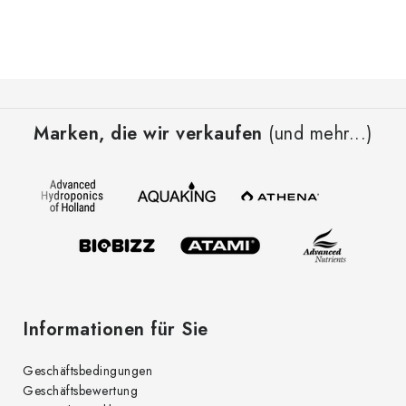
t
e
u
e
F
r
u
e
Marken, die wir verkaufen
(und mehr...)
ß
l
z
e
e
m
i
e
l
n
t
e
e
d
Informationen für Sie
e
r
Geschäftsbedingungen
L
Geschäftsbewertung