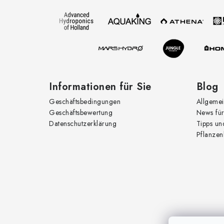
z
e
i
l
e
Informationen für Sie
Blog
Geschäftsbedingungen
Allgemei
Geschäftsbewertung
News für
Datenschutzerklärung
Tipps un
Pflanzen