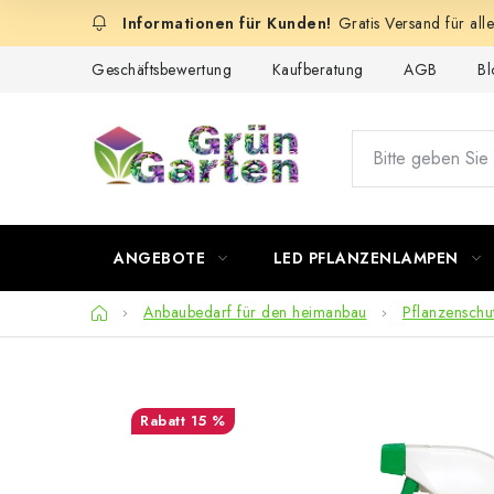
Zum
Gratis Versand für all
Inhalt
springen
Geschäftsbewertung
Kaufberatung
AGB
Bl
ANGEBOTE
LED PFLANZENLAMPEN
Startseite
Anbaubedarf für den heimanbau
Pflanzenschut
15 %