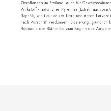
Zierpflanzen im Freiland; auch für Gewächshäuse
Wirkstoff - natürliches Pyrethrin (Extrakt aus ro
Rapsöl), wirkt auf adulte Tiere und deren Larven
nach Vorschrift verdünnen. Dosierung: gründlich 
Rückseite der Blätter bis zum Beginn des Abtast
F
u
ß