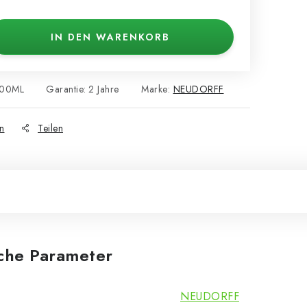
IN DEN WARENKORB
500ML
Garantie
:
2 Jahre
Marke:
NEUDORFF
n
Teilen
iche Parameter
NEUDORFF