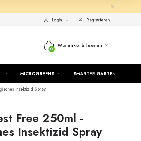
Login
Registrieren
Warenkorb leeren
WARENKORB
K
MICROGREENS
SMARTER GARTEN
gisches Insektizid Spray
est Free 250ml -
hes Insektizid Spray