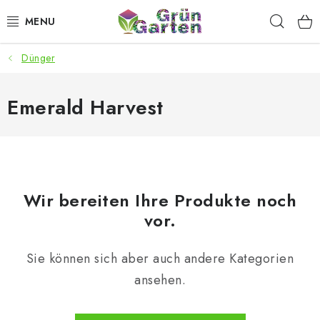
Zum
Such
Inhalt
springen
Dünger
ANGEBOTE
LED PFLANZENLAMPEN
Emerald Harvest
ANBAUBEDARF FÜR DEN HEIMANBAU
AQUARISTIK
Wir bereiten Ihre Produkte noch
MICROGREENS
vor.
SMARTER GARTEN
Sie können sich aber auch andere Kategorien
ansehen.
Geschäftsbewertung
Kaufberatung
AGB
Blog
Kontakt
Datenschutzerklärung
Impressum