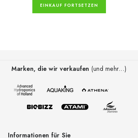
EINKAUF FORTSETZEN
F
u
Marken, die wir verkaufen
(und mehr...)
ß
z
e
i
l
e
Informationen für Sie