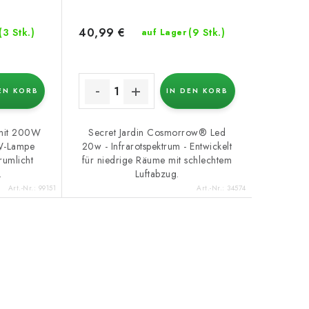
40,99 €
(3 Stk.)
(9 Stk.)
auf Lager
EN KORB
IN DEN KORB
 mit 200W
Secret Jardin Cosmorrow® Led
0W-Lampe
20w - Infrarotspektrum - Entwickelt
trumlicht
für niedrige Räume mit schlechtem
.
Luftabzug.
Art.-Nr.:
99151
Art.-Nr.:
34574