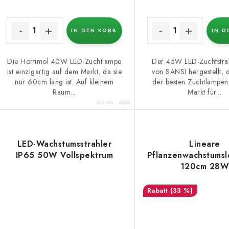
e
d
r
u
IN DEN KORB
IN D
u
k
n
Die Hortimol 40W LED-Zuchtlampe
Der 45W LED-Zuchtstra
ist einzigartig auf dem Markt, da sie
von SANSI hergestellt, d
g
nur 60cm lang ist. Auf kleinem
der besten Zuchtlampe
e
Raum...
Markt für...
Art.-Nr.:
4304
LED-Wachstumsstrahler
Lineare
IP65 50W Vollspektrum
Pflanzenwachstumsl
120cm 28
(33 %)