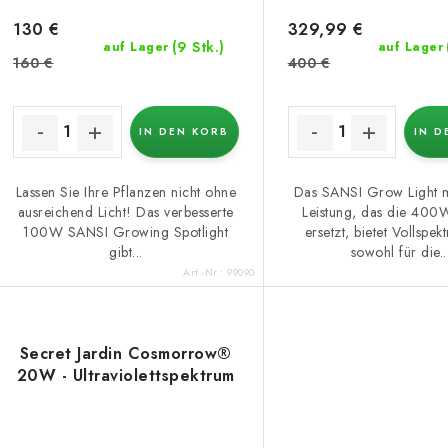
130 €
329,99 €
(9 Stk.)
auf Lager
auf Lager
160 €
400 €
IN DEN KORB
IN D
Lassen Sie Ihre Pflanzen nicht ohne
Das SANSI Grow Light
ausreichend Licht! Das verbesserte
Leistung, das die 40
100W SANSI Growing Spotlight
ersetzt, bietet Vollspek
gibt...
sowohl für die..
Art.-Nr.:
99090
Secret Jardin Cosmorrow®
20W - Ultraviolettspektrum