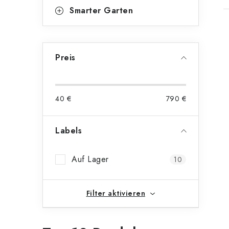
Smarter Garten
i
Preis
t
40
€
790
€
Labels
Auf Lager
10
Filter aktivieren