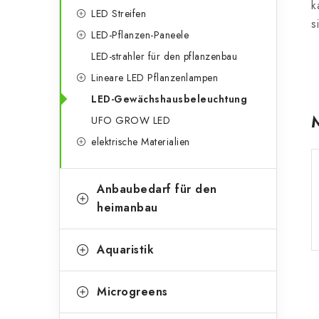
g
k
e
LED Streifen
o
s
LED-Pflanzen-Paneele
n
r
LED-strahler für den pflanzenbau
l
i
Lineare LED Pflanzenlampen
e
e
LED-Gewächshausbeleuchtung
n
i
UFO GROW LED
elektrische Materialien
s
t
Anbaubedarf für den
e
heimanbau
Aquaristik
Microgreens