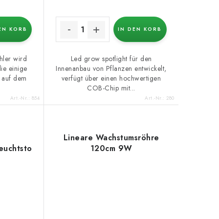
EN KORB
IN DEN KORB
hler wird
Led grow spotlight für den
ie einige
Innenanbau von Pflanzen entwickelt,
n auf dem
verfügt über einen hochwertigen
COB-Chip mit...
Art.-Nr.:
854
Art.-Nr.:
280
Lineare Wachstumsröhre
euchtstoffröhre
120cm 9W
W