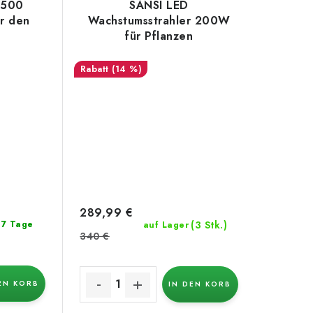
6500
SANSI LED
r den
Wachstumsstrahler 200W
für Pflanzen
(14 %)
289,99 €
(3 Stk.)
: 7 Tage
auf Lager
340 €
EN KORB
IN DEN KORB