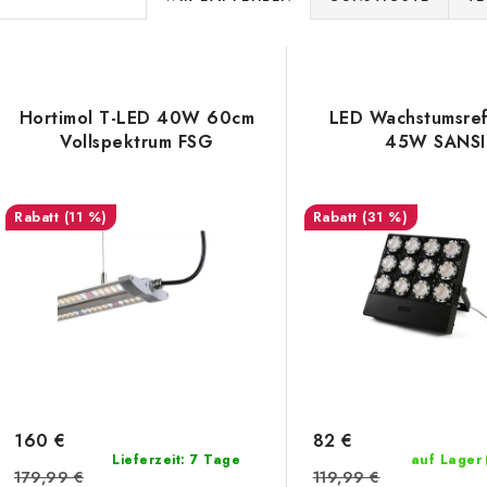
r
L
o
d
Hortimol T-LED 40W 60cm
LED Wachstumsref
s
Vollspektrum FSG
45W SANSI
u
k
e
(11 %)
(31 %)
t
d
s
e
o
r
r
P
t
r
i
160 €
82 €
Lieferzeit: 7 Tage
auf Lager
o
179,99 €
119,99 €