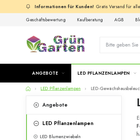
Zum
Gratis Versand für all
Inhalt
springen
Geschäftsbewertung
Kaufberatung
AGB
Bl
ANGEBOTE
LED PFLANZENLAMPEN
Startseite
LED Pflanzenlampen
LED-Gewächshausbeleuc
S
K
Kategorien
Angebote
überspringen
a
e
E
t
i
LED Pflanzenlampen
F
e
t
h
LED Blumenzwiebeln