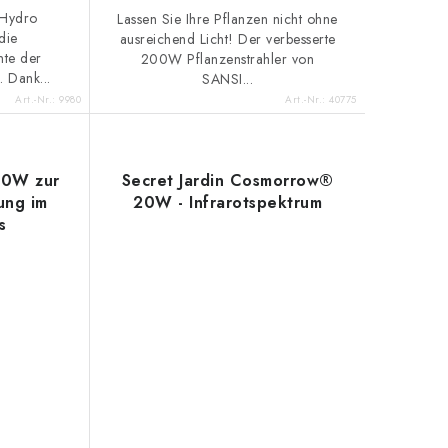
 Hydro
Lassen Sie Ihre Pflanzen nicht ohne
die
ausreichend Licht! Der verbesserte
ante der
200W Pflanzenstrahler von
. Dank...
SANSI...
Art.-Nr.:
9980
Art.-Nr.:
40775
00W zur
Secret Jardin Cosmorrow®
ung im
20W - Infrarotspektrum
s