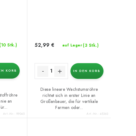
52,99 €
(10 Stk.)
(3 Stk.)
auf Lager
EN KORB
IN DEN KORB
Diese lineare Wachstumsröhre
toffröhre
richtet sich in erster Linie an
Linie an
Großanbauer, die für vertikale
r...
Farmen oder...
Art.-Nr.:
99045
Art.-Nr.:
45363