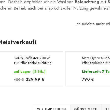
ann. Deshalb empfehlen wir die Wahl von
Beleuchtung mit S
icheren Betrieb auch bei anspruchsvoller Nutzung gewährleist
Ich möchte mehr w
Meistverkauft
SANSI Reflektor 200W
Mars Hydro SP6
zur Pflanzenbeleuchtung
Pflanzenlampe fü
im Gewächshaus
Anbau
auf Lager
(3 Stk.)
Lieferzeit: 7 T
329,99 €
790 €
400 €
P
WIR EMPFEHLEN
GÜNSTIGSTE
TE