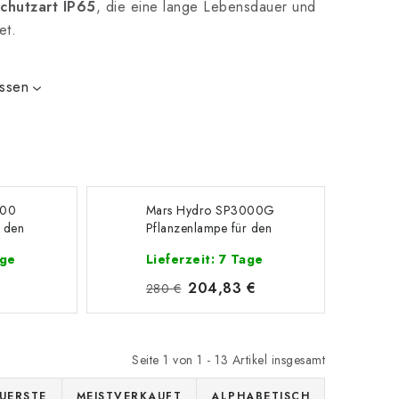
chutzart IP65
, die eine lange Lebensdauer und
et.
issen
500
Mars Hydro SP3000G
r den
Pflanzenlampe für den
Anbau
age
Lieferzeit: 7 Tage
204,83 €
280 €
Seite
1
von
1
-
13
Artikel insgesamt
UERSTE
MEISTVERKAUFT
ALPHABETISCH