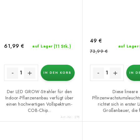
49 €
61,99 €
(11 Stk.)
auf Lager
auf Lager
73,99 €
IN DEN KORB
IN D
Der LED GROW-Strahler für den
Diese lineare
Indoor-Pflanzenanbau verfügt über
Pflnzenwachstumsleuchts
einen hochwertigen Vollspektrum-
richtet sich in erster 
COB-Chip...
Großanbauer, die fü
Art.-Nr.:
278