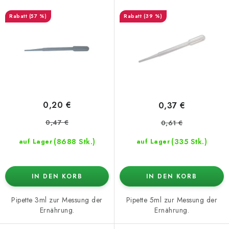
P
o
(57 %)
(39 %)
r
r
o
t
d
i
u
e
k
r
t
u
0,20 €
0,37 €
e
n
0,47 €
0,61 €
g
(8688 Stk.)
(335 Stk.)
auf Lager
auf Lager
IN DEN KORB
IN DEN KORB
Pipette 3ml zur Messung der
Pipette 5ml zur Messung der
Ernährung.
Ernährung.