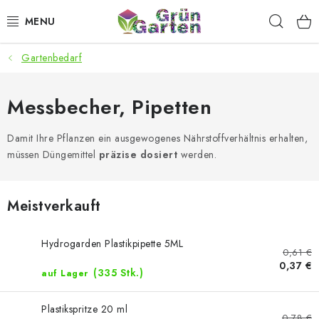
Zum
Such
Inhalt
springen
Gartenbedarf
ANGEBOTE
LED PFLANZENLAMPEN
Messbecher, Pipetten
ANBAUBEDARF FÜR DEN HEIMANBAU
Damit Ihre Pflanzen ein ausgewogenes Nährstoffverhältnis erhalten,
müssen Düngemittel
präzise dosiert
werden.
AQUARISTIK
Meistverkauft
MICROGREENS
Hydrogarden Plastikpipette 5ML
SMARTER GARTEN
0,61 €
0,37 €
(335 Stk.)
auf Lager
Geschäftsbewertung
Kaufberatung
AGB
Blog
Kontakt
Datenschutzerklärung
Impressum
Plastikspritze 20 ml
0,78 €