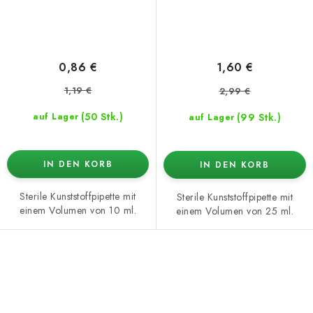
0,86 €
1,60 €
1,19 €
2,99 €
(50 Stk.)
(99 Stk.)
auf Lager
auf Lager
IN DEN KORB
IN DEN KORB
Sterile Kunststoffpipette mit
Sterile Kunststoffpipette mit
einem Volumen von 10 ml.
einem Volumen von 25 ml.
S
t
e