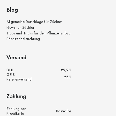
t
e
Blog
Allgemeine Ratschläge für Züchter
News für Züchter
Tipps und Tricks für den Pflanzenanbau
Pflanzenbeleuchtung
Versand
DHL
€5,99
GEIS -
€59
Palettenversand
Zahlung
Zahlung per
Kostenlos
Kreditkarte