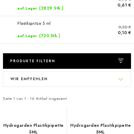
0,61 €
(2829 Stk.)
auf Lager
Plastikspritze 5 ml
0,32 €
0,10 €
(720 Stk.)
auf Lager
PRODUKTE FILTERN
L
P
WIR EMPFEHLEN
i
r
s
o
t
d
Seite
1
von
1
-
16
Artikel insgesamt
e
u
d
k
e
t
Hydrogarden Plastikpipette
Hydrogarden Plastikpipette
r
s
3ML
5ML