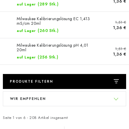
1,36 €
(289 Stk.)
auf Lager
Milwaukee Kalibrierungslösung EC 1,413
1,51 €
mS/cm 20ml
1,36 €
(260 Stk.)
auf Lager
Milwaukee Kalibrierungslösung pH 4,01
1,51 €
20ml
1,36 €
(256 Stk.)
auf Lager
PRODUKTE FILTERN
L
P
WIR EMPFEHLEN
i
r
s
o
t
d
Seite
1
von
6
-
208
Artikel insgesamt
e
u