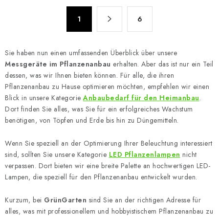
u
P
e
1
6
a
r
g
e
i
Sie haben nun einen umfassenden Überblick über unsere
n
l
Messgeräte im Pflanzenanbau
erhalten. Aber das ist nur ein Teil
i
e
dessen, was wir Ihnen bieten können. Für alle, die ihren
e
m
Pflanzenanbau zu Hause optimieren möchten, empfehlen wir einen
r
e
Blick in unsere Kategorie
Anbaubedarf für den Heimanbau
.
u
n
Dort finden Sie alles, was Sie für ein erfolgreiches Wachstum
n
benötigen, von Töpfen und Erde bis hin zu Düngemitteln.
t
g
e
Wenn Sie speziell an der Optimierung Ihrer Beleuchtung interessiert
d
sind, sollten Sie unsere Kategorie
LED Pflanzenlampen
nicht
e
verpassen. Dort bieten wir eine breite Palette an hochwertigen LED-
r
Lampen, die speziell für den Pflanzenanbau entwickelt wurden.
L
i
Kurzum, bei
GrünGarten
sind Sie an der richtigen Adresse für
s
alles, was mit professionellem und hobbyistischem Pflanzenanbau zu