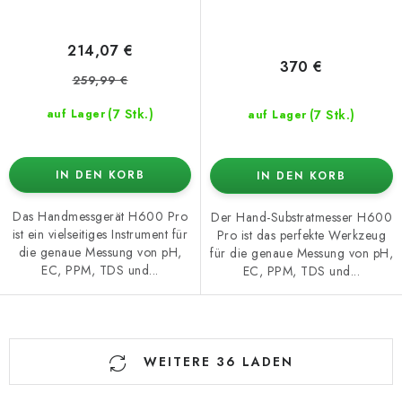
214,07 €
370 €
259,99 €
(7 Stk.)
(7 Stk.)
auf Lager
auf Lager
IN DEN KORB
IN DEN KORB
Das Handmessgerät H600 Pro
Der Hand-Substratmesser H600
ist ein vielseitiges Instrument für
Pro ist das perfekte Werkzeug
die genaue Messung von pH,
für die genaue Messung von pH,
EC, PPM, TDS und...
EC, PPM, TDS und...
S
WEITERE 36 LADEN
t
e