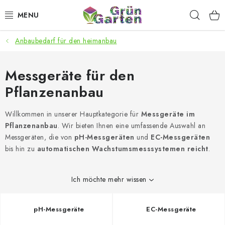
Zum
Such
Inhalt
springen
Anbaubedarf für den heimanbau
ANGEBOTE
LED PFLANZENLAMPEN
Messgeräte für den
Pflanzenanbau
ANBAUBEDARF FÜR DEN HEIMANBAU
Willkommen in unserer Hauptkategorie für
Messgeräte im
AQUARISTIK
Pflanzenanbau
. Wir bieten Ihnen eine umfassende Auswahl an
Messgeräten, die von
pH-Messgeräten
und
EC-Messgeräten
MICROGREENS
bis hin zu
automatischen Wachstumsmesssystemen reicht
.
SMARTER GARTEN
Ich möchte mehr wissen
Geschäftsbewertung
Kaufberatung
AGB
Blog
pH-Messgeräte
EC-Messgeräte
Kontakt
Datenschutzerklärung
Impressum