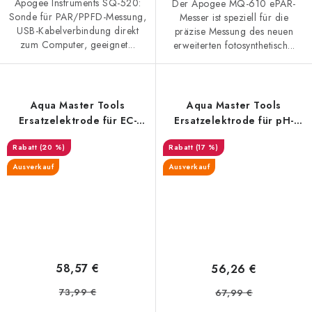
Apogee Instruments SQ-520:
Der Apogee MQ-610 ePAR-
Sonde für PAR/PPFD-Messung,
Messer ist speziell für die
USB-Kabelverbindung direkt
präzise Messung des neuen
zum Computer, geeignet...
erweiterten fotosynthetisch...
Aqua Master Tools
Aqua Master Tools
Ersatzelektrode für EC-
Ersatzelektrode für pH-
Meter E300 PRO
Meter S300 PRO2
(20 %)
(17 %)
Ausverkauf
Ausverkauf
58,57 €
56,26 €
73,99 €
67,99 €