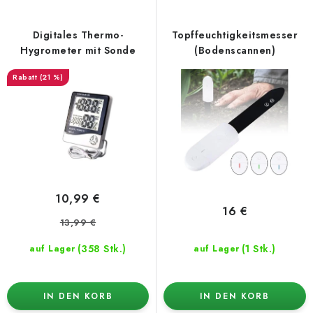
d
k
e
t
Digitales Thermo-
Topffeuchtigkeitsmesser
r
s
Hygrometer mit Sonde
(Bodenscannen)
P
o
(21 %)
r
r
o
t
d
i
u
e
k
r
t
u
10,99 €
e
n
16 €
13,99 €
g
(358 Stk.)
(1 Stk.)
auf Lager
auf Lager
IN DEN KORB
IN DEN KORB