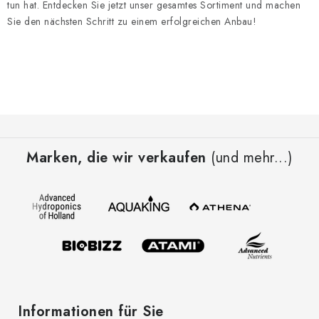
t
tun hat. Entdecken Sie jetzt unser gesamtes Sortiment und machen
Sie den nächsten Schritt zu einem erfolgreichen Anbau!
e
F
u
Marken, die wir verkaufen
(und mehr...)
ß
z
e
i
l
e
Informationen für Sie