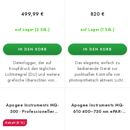
499,99 €
820 €
(2 Stk.)
(1 Stk.)
auf Lager
auf Lager
IN DEN KORB
IN DEN KORB
Datenlogger, der auf
Das elegante, einfach zu
Knopfdruck den täglichen
bedienende Gerät zur
Lichtintegral (DLI) und weitere
punktuellen Kontrolle von
grafische Übersichten von...
photosynthetisch aktivem Licht...
Apogee Instruments MQ-
Apogee Instruments MQ-
500 - Professioneller
610 400–750 nm ePAR-
PAR/PPFD-Meter
Messgerät
(5 %)