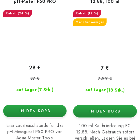
pH-Meter P50 PRO
12.88, 100 ml
(24 %)
(12 %)
Mehr für weniger
28 €
7 €
37 €
7,99 €
(7 Stk.)
(18 Stk.)
auf Lager
auf Lager
IN DEN KORB
IN DEN KORB
Ersatzaustauschsonde für das
100 ml Kalibrierlösung EC
pH-Messgerät P50 PRO von
12.88. Nach Gebrauch sofort
Aqua Master Tools.
verschließen. Lagern Sie es bei