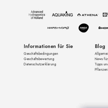
ß
z
e
i
l
e
Informationen für Sie
Blog
Geschäftsbedingungen
Allgemei
Geschäftsbewertung
News für
Datenschutzerklärung
Tipps un
Pflanzen