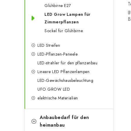
g
T
e
Glühbirne E27
o
g
LED Grow Lampen für
n
r
B
Zimmerpflanzen
l
i
Sockel für Glühbirne
e
e
LED Streifen
n
i
LED-Pflanzen-Paneele
s
LED-strahler für den pflanzenbau
t
Lineare LED Pflanzenlampen
LED-Gewächshausbeleuchtung
e
UFO GROW LED
elektrische Materialien
Anbaubedarf für den
heimanbau