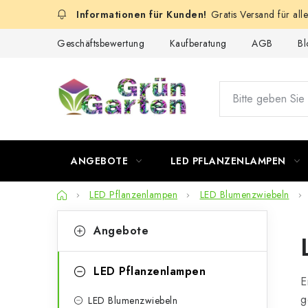
Zum
Gratis Versand für all
Inhalt
springen
Geschäftsbewertung
Kaufberatung
AGB
Bl
ANGEBOTE
LED PFLANZENLAMPEN
Startseite
LED Pflanzenlampen
LED Blumenzwiebeln
S
K
Kategorien
Angebote
überspringen
a
e
t
i
LED Pflanzenlampen
E
e
t
g
LED Blumenzwiebeln