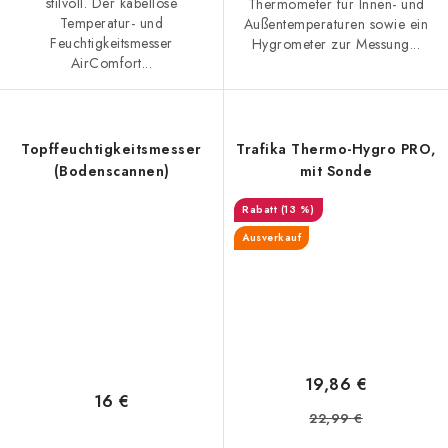
stilvoll. Der kabellose
Thermometer für Innen- und
Temperatur- und
Außentemperaturen sowie ein
Feuchtigkeitsmesser
Hygrometer zur Messung...
AirComfort...
Topffeuchtigkeitsmesser
Trafika Thermo-Hygro PRO,
(Bodenscannen)
mit Sonde
(13 %)
Ausverkauf
19,86 €
16 €
22,99 €