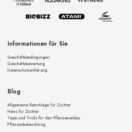
i
e
l
n
t
e
e
d
Informationen für Sie
e
r
Geschäftsbedingungen
L
Geschäftsbewertung
i
Datenschutzerklärung
s
t
e
Blog
Allgemeine Ratschläge für Züchter
News für Züchter
Tipps und Tricks für den Pflanzenanbau
Pflanzenbeleuchtung