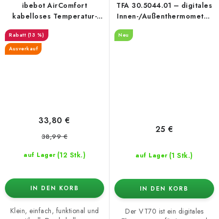
ibebot AirComfort
TFA 30.5044.01 – digitales
kabelloses Temperatur-
Innen-/Außenthermometer
und
und Außenhygrometer
(13 %)
Neu
Feuchtigkeitsmessgerät
Ausverkauf
33,80 €
25 €
38,99 €
(12 Stk.)
(1 Stk.)
auf Lager
auf Lager
IN DEN KORB
IN DEN KORB
Klein, einfach, funktional und
Der VT70 ist ein digitales