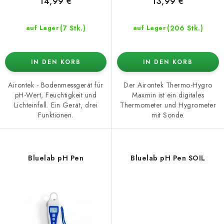
e
n
14,99 €
13,99 €
g
(7 Stk.)
(206 Stk.)
auf Lager
auf Lager
IN DEN KORB
IN DEN KORB
Airontek - Bodenmessgerät für
Der Airontek Thermo-Hygro
pH-Wert, Feuchtigkeit und
Maxmin ist ein digitales
Lichteinfall. Ein Gerät, drei
Thermometer und Hygrometer
Funktionen.
mit Sonde.
Bluelab pH Pen
Bluelab pH Pen SOIL