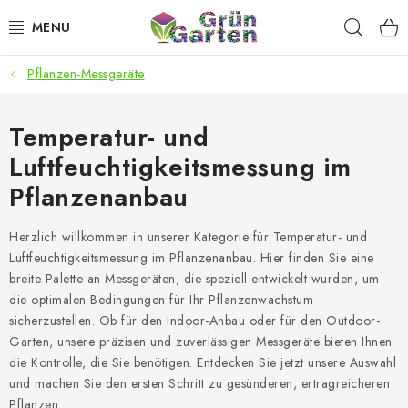
Zum
Such
Inhalt
springen
Pflanzen-Messgeräte
ANGEBOTE
LED PFLANZENLAMPEN
Temperatur- und
Luftfeuchtigkeitsmessung im
ANBAUBEDARF FÜR DEN HEIMANBAU
Pflanzenanbau
AQUARISTIK
Herzlich willkommen in unserer Kategorie für Temperatur- und
Luftfeuchtigkeitsmessung im Pflanzenanbau. Hier finden Sie eine
MICROGREENS
breite Palette an Messgeräten, die speziell entwickelt wurden, um
die optimalen Bedingungen für Ihr Pflanzenwachstum
SMARTER GARTEN
sicherzustellen. Ob für den Indoor-Anbau oder für den Outdoor-
Garten, unsere präzisen und zuverlässigen Messgeräte bieten Ihnen
die Kontrolle, die Sie benötigen. Entdecken Sie jetzt unsere Auswahl
Geschäftsbewertung
Kaufberatung
AGB
Blog
und machen Sie den ersten Schritt zu gesünderen, ertragreicheren
Kontakt
Datenschutzerklärung
Impressum
Pflanzen.