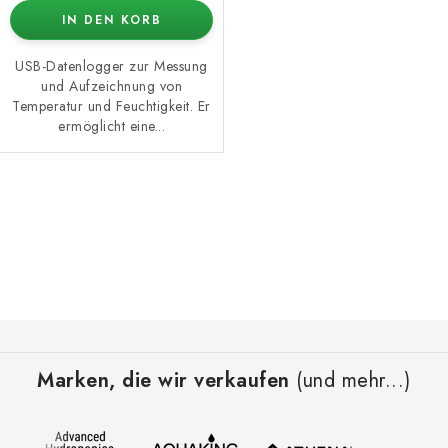
IN DEN KORB
USB-Datenlogger zur Messung
und Aufzeichnung von
Temperatur und Feuchtigkeit. Er
ermöglicht eine...
S
t
e
u
e
F
r
u
e
Marken, die wir verkaufen
(und mehr...)
ß
l
z
e
e
m