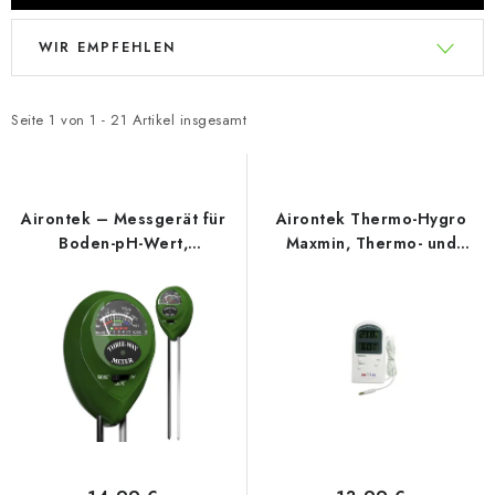
L
P
WIR EMPFEHLEN
i
r
s
o
t
d
Seite
1
von
1
-
21
Artikel insgesamt
e
u
d
k
e
t
Airontek – Messgerät für
Airontek Thermo-Hygro
r
s
Boden-pH-Wert,
Maxmin, Thermo- und
Feuchtigkeit und
Hygrometer mit Sonde
P
o
einfallendes Licht
r
r
o
t
d
i
u
e
k
r
t
u