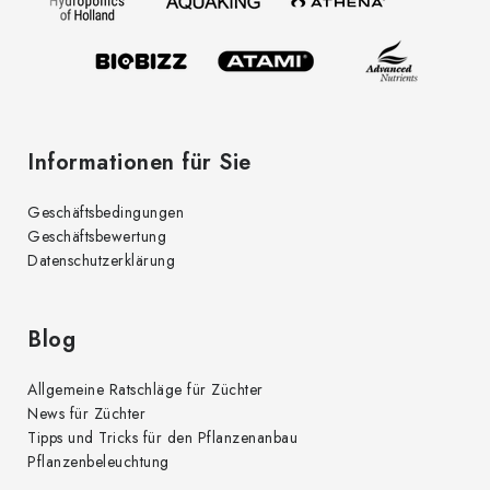
i
e
l
n
t
e
e
d
Informationen für Sie
e
r
Geschäftsbedingungen
L
Geschäftsbewertung
i
Datenschutzerklärung
s
t
e
Blog
Allgemeine Ratschläge für Züchter
News für Züchter
Tipps und Tricks für den Pflanzenanbau
Pflanzenbeleuchtung