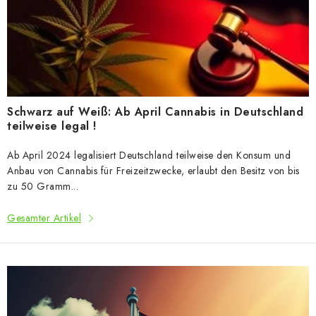
t
e
d
e
r
A
Schwarz auf Weiß: Ab April Cannabis in Deutschland
r
teilweise legal !
t
Ab April 2024 legalisiert Deutschland teilweise den Konsum und
i
Anbau von Cannabis für Freizeitzwecke, erlaubt den Besitz von bis
k
zu 50 Gramm...
e
Gesamter Artikel
l