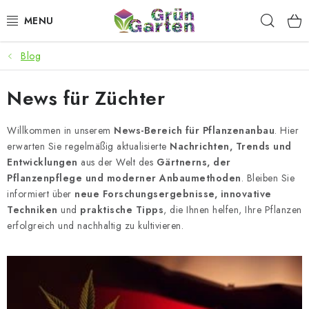
Zum
Such
Inhalt
springen
Blog
ANGEBOTE
News für Züchter
LED PFLANZENLAMPEN
Willkommen in unserem
News-Bereich für Pflanzenanbau
. Hier
ANBAUBEDARF FÜR DEN HEIMANBAU
erwarten Sie regelmäßig aktualisierte
Nachrichten, Trends und
Entwicklungen
aus der Welt des
Gärtnerns, der
AQUARISTIK
Pflanzenpflege und moderner Anbaumethoden
. Bleiben Sie
informiert über
neue Forschungsergebnisse, innovative
MICROGREENS
Techniken
und
praktische Tipps
, die Ihnen helfen, Ihre Pflanzen
erfolgreich und nachhaltig zu kultivieren.
SMARTER GARTEN
L
i
Geschäftsbewertung
Kaufberatung
AGB
Blog
s
Kontakt
Datenschutzerklärung
Impressum