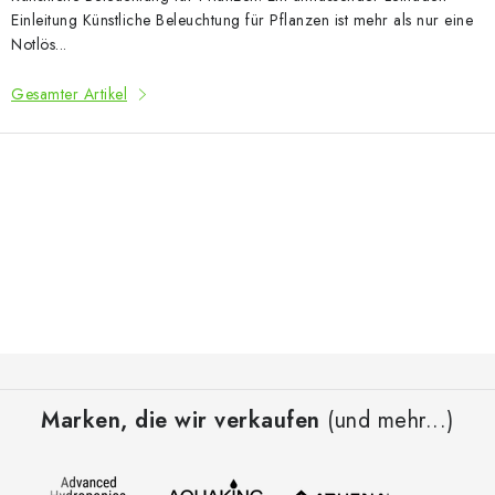
Einleitung Künstliche Beleuchtung für Pflanzen ist mehr als nur eine
Notlös...
Gesamter Artikel
S
t
e
u
e
F
r
u
e
Marken, die wir verkaufen
(und mehr...)
ß
l
z
e
e
m