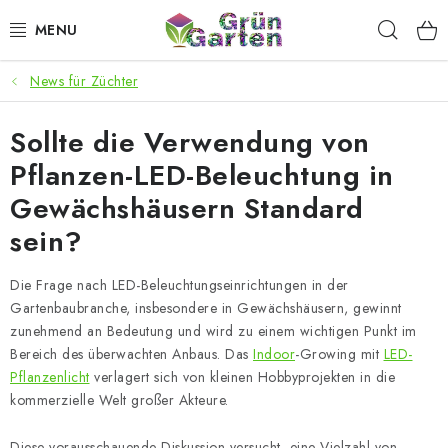
Zum
Such
Inhalt
springen
News für Züchter
ANGEBOTE
Sollte die Verwendung von
LED PFLANZENLAMPEN
Pflanzen-LED-Beleuchtung in
ANBAUBEDARF FÜR DEN HEIMANBAU
Gewächshäusern Standard
sein?
AQUARISTIK
Die Frage nach LED-Beleuchtungseinrichtungen in der
MICROGREENS
Gartenbaubranche, insbesondere in Gewächshäusern, gewinnt
zunehmend an Bedeutung und wird zu einem wichtigen Punkt im
SMARTER GARTEN
Bereich des überwachten Anbaus. Das
Indoor
-Growing mit
LED-
Pflanzenlicht
verlagert sich von kleinen Hobbyprojekten in die
kommerzielle Welt großer Akteure.
Geschäftsbewertung
Kaufberatung
AGB
Blog
Kontakt
Datenschutzerklärung
Impressum
Diese vorausschauende Diskussion versucht, eine Vielzahl von