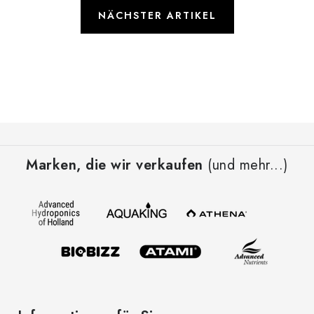
NÄCHSTER ARTIKEL
F
u
Marken, die wir verkaufen
(und mehr...)
ß
z
e
i
l
e