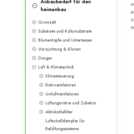
g
Anbaubedarf für den
w
e
o
heimanbau
a
n
r
z
Growzelt
m
l
i
Substrate und Kultursubstrate
e
e
Blumentöpfe und Untertassen
n
Vorzüchtung & Klonen
i
Dünger
s
Luft & Klimatechnik
t
Klimasteuerung
e
Rohrventilatoren
Umluftventilatoren
Lüftungsrohre und Zubehör
Aktivkohlefilter
Luftschalldämpfer für
Belüftungssysteme