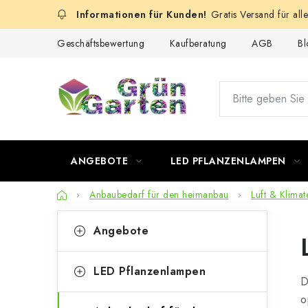
Zum
Gratis Versand für all
Inhalt
springen
Geschäftsbewertung
Kaufberatung
AGB
Bl
ANGEBOTE
LED PFLANZENLAMPEN
Startseite
Anbaubedarf für den heimanbau
Luft & Klimat
S
K
Kategorien
Angebote
überspringen
a
e
t
i
LED Pflanzenlampen
D
e
t
o