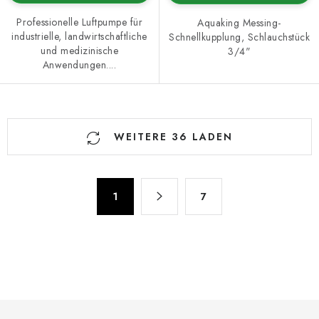
Professionelle Luftpumpe für
Aquaking Messing-
industrielle, landwirtschaftliche
Schnellkupplung, Schlauchstück
und medizinische
3/4"
Anwendungen....
S
WEITERE 36 LADEN
t
e
u
P
e
1
7
a
r
g
e
i
n
l
i
e
e
m
r
F
e