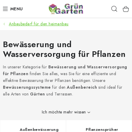
Zum
Such
Inhalt
springen
Anbaubedarf für den heimanbau
ANGEBOTE
LED PFLANZENLAMPEN
Bewässerung und
Wasserversorgung für Pflanzen
ANBAUBEDARF FÜR DEN HEIMANBAU
In unserer Kategorie für
Bewässerung und Wasserversorgung
AQUARISTIK
für Pflanzen
finden Sie alles, was Sie für eine effiziente und
effektive Bewässerung Ihrer Pflanzen benötigen. Unsere
MICROGREENS
Bewässerungssysteme
für den
Außenbereich
sind ideal für
alle Arten von
Gärten
und Terrassen.
SMARTER GARTEN
Ich möchte mehr wissen
Geschäftsbewertung
Kaufberatung
AGB
Blog
Kontakt
Datenschutzerklärung
Impressum
Außenbewässerung
Pflanzensprüher