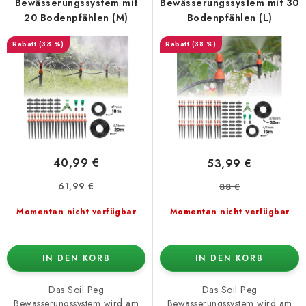
e
t
Bewässerungssystem mit
Bewässerungssystem mit 30
r
s
20 Bodenpfählen (M)
Bodenpfählen (L)
P
o
(33 %)
(38 %)
r
r
o
t
d
i
u
e
k
r
t
u
40,99 €
53,99 €
e
n
61,99 €
88 €
g
Momentan nicht verfügbar
Momentan nicht verfügbar
IN DEN KORB
IN DEN KORB
Das Soil Peg
Das Soil Peg
Bewässerungssystem wird am
Bewässerungssystem wird am