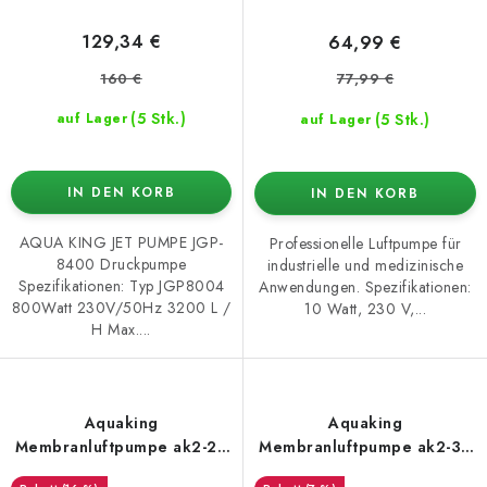
129,34 €
64,99 €
160 €
77,99 €
(5 Stk.)
(5 Stk.)
auf Lager
auf Lager
IN DEN KORB
IN DEN KORB
AQUA KING JET PUMPE JGP-
Professionelle Luftpumpe für
8400 Druckpumpe
industrielle und medizinische
Spezifikationen: Typ JGP8004
Anwendungen. Spezifikationen:
800Watt 230V/50Hz 3200 L /
10 Watt, 230 V,...
H Max....
Aquaking
Aquaking
Membranluftpumpe ak2-20
Membranluftpumpe ak2-30
– 1200 l/h
– 1800 l/h