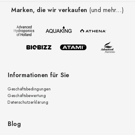
u
u
n
n
Marken, die wir verkaufen
(und mehr...)
ß
t
g
z
e
d
e
e
i
r
l
L
e
i
s
t
Informationen für Sie
e
Geschäftsbedingungen
Geschäftsbewertung
Datenschutzerklärung
Blog