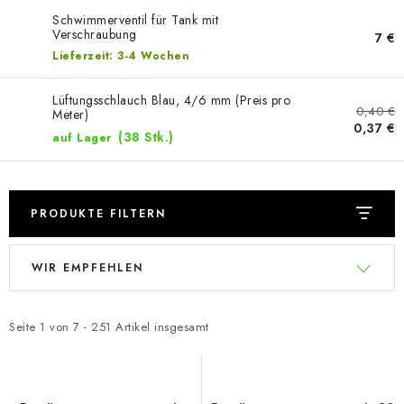
Schwimmerventil für Tank mit
Verschraubung
7 €
Lieferzeit: 3-4 Wochen
Lüftungsschlauch Blau, 4/6 mm (Preis pro
0,40 €
Meter)
0,37 €
(38 Stk.)
auf Lager
PRODUKTE FILTERN
L
P
WIR EMPFEHLEN
i
r
s
o
t
d
Seite
1
von
7
-
251
Artikel insgesamt
e
u
d
k