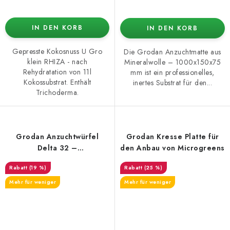
IN DEN KORB
IN DEN KORB
Gepresste Kokosnuss U Gro
Die Grodan Anzuchtmatte aus
klein RHIZA - nach
Mineralwolle – 1000x150x75
Rehydratation von 11l
mm ist ein professionelles,
Kokossubstrat. Enthält
inertes Substrat für den...
Trichoderma.
Grodan Anzuchtwürfel
Grodan Kresse Platte für
Delta 32 –
den Anbau von Microgreens
150×150×142 mm, großes
(19 %)
(25 %)
Loch 40×40 mm
Mehr für weniger
Mehr für weniger