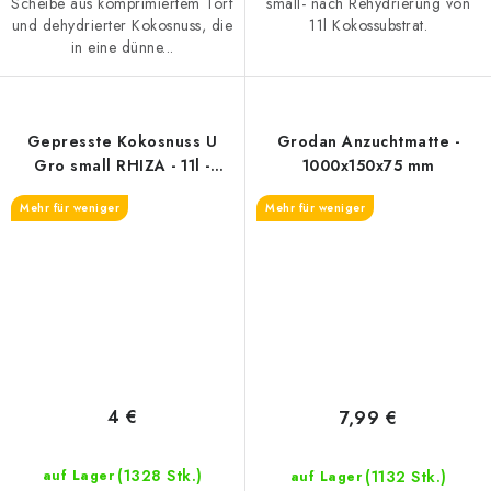
Scheibe aus komprimiertem Torf
small- nach Rehydrierung von
und dehydrierter Kokosnuss, die
11l Kokossubstrat.
in eine dünne...
Gepresste Kokosnuss U
Grodan Anzuchtmatte -
Gro small RHIZA - 11l -
1000x150x75 mm
enthält Trichoderma
Mehr für weniger
Mehr für weniger
4 €
7,99 €
(1328 Stk.)
(1132 Stk.)
auf Lager
auf Lager