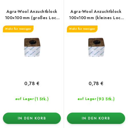
d
k
e
t
Agra-Wool Anzuchtblock
Agra-Wool Anzuchtblock
r
s
100×100 mm (großes Loch
100×100 mm (kleines Loch
38/35)
28/35)
P
o
Mehr für weniger
Mehr für weniger
r
r
o
t
d
i
u
e
k
r
t
u
e
n
0,78 €
0,78 €
g
(1 Stk.)
(93 Stk.)
auf Lager
auf Lager
IN DEN KORB
IN DEN KORB