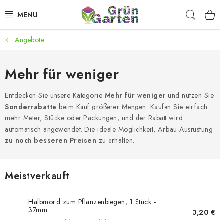
Zum
Such
Inhalt
springen
Angebote
ANGEBOTE
LED PFLANZENLAMPEN
Mehr für weniger
ANBAUBEDARF FÜR DEN HEIMANBAU
Entdecken Sie unsere Kategorie
Mehr für weniger
und nutzen Sie
Sonderrabatte
beim Kauf größerer Mengen. Kaufen Sie einfach
mehr Meter, Stücke oder Packungen, und der Rabatt wird
AQUARISTIK
automatisch angewendet. Die ideale Möglichkeit, Anbau-Ausrüstung
zu noch besseren Preisen
zu erhalten.
MICROGREENS
SMARTER GARTEN
Meistverkauft
Geschäftsbewertung
Kaufberatung
AGB
Blog
Halbmond zum Pflanzenbiegen, 1 Stück -
37mm
0,20 €
Kontakt
Datenschutzerklärung
Impressum