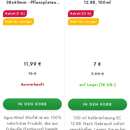
38x40mm - Pflanzplateau
12.88, 100 ml
84 Stück
(7 %)
(12 %)
Mehr für weniger
Mehr für weniger
11,99 €
7 €
13 €
7,99 €
(18 Stk.)
Ausverkauft
auf Lager
IN DEN KORB
IN DEN KORB
Agra-Wool Würfel ist ein 100%
100 ml Kalibrierlösung EC
natürliches Produkt, das aus
12.88. Nach Gebrauch sofort
Erdwolle (Earthwool) besteht.
verschließen. Lagern Sie es bei