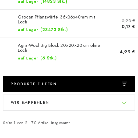
(14823 Stk.)
auf Lager
Grodan Pflanzwürfel 36x36x40mm mit
0,20 €
Loch
0,17 €
(23473 Stk.)
auf Lager
Agra-Wool Big Block 20×20×20 cm ohne
Loch
4,99 €
(6 Stk.)
auf Lager
PRODUKTE FILTERN
L
P
WIR EMPFEHLEN
i
r
s
o
t
d
Seite
1
von
2
-
70
Artikel insgesamt
e
u