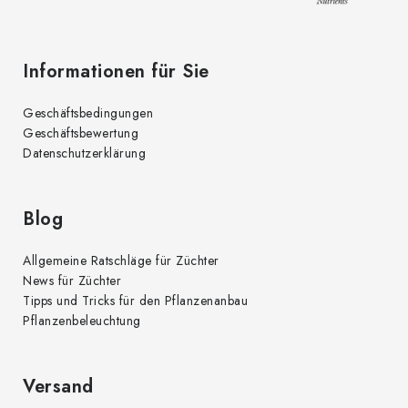
L
e
i
s
t
Informationen für Sie
e
Geschäftsbedingungen
Geschäftsbewertung
Datenschutzerklärung
Blog
Allgemeine Ratschläge für Züchter
News für Züchter
Tipps und Tricks für den Pflanzenanbau
Pflanzenbeleuchtung
Versand