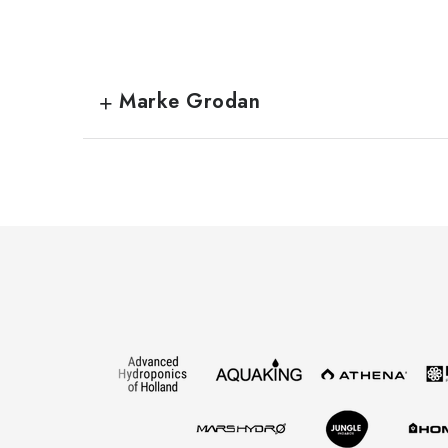
Marke Grodan
F
u
ß
z
e
i