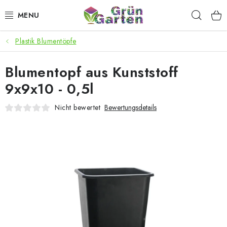
Zum
Such
Inhalt
springen
Plastik Blumentöpfe
ANGEBOTE
Blumentopf aus Kunststoff
LED PFLANZENLAMPEN
9x9x10 - 0,5l
ANBAUBEDARF FÜR DEN HEIMANBAU
Nicht bewertet
Bewertungsdetails
AQUARISTIK
MICROGREENS
SMARTER GARTEN
Geschäftsbewertung
Kaufberatung
AGB
Blog
Kontakt
Datenschutzerklärung
Impressum