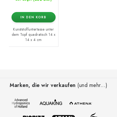
IN DEN KORB
Kunststoffuntertasse unter
dem Topf quadratisch 14 x
14 x 4 cm
F
u
Marken, die wir verkaufen
(und mehr...)
ß
z
e
i
l