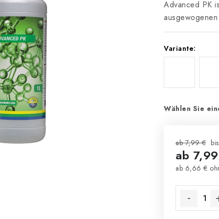
Advanced PK ist
ausgewogenen P
Variante:
Wählen Sie ein
ab 7,99 €
bi
ab
7,99
ab
6,66 €
ohn
Verkaufsprei