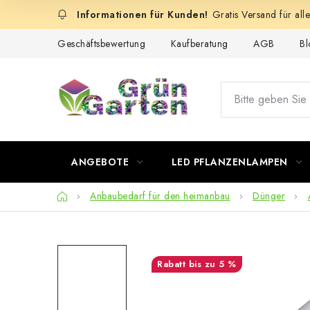
Zum
Gratis Versand für all
Inhalt
springen
Geschäftsbewertung
Kaufberatung
AGB
Bl
ANGEBOTE
LED PFLANZENLAMPEN
Startseite
Anbaubedarf für den heimanbau
Dünger
bis zu 5 %