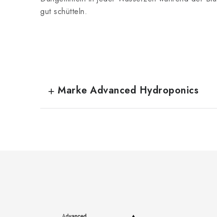
gut schütteln.
Marke Advanced Hydroponics
F
u
ß
z