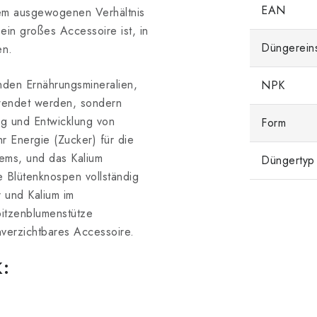
EAN
nem ausgewogenen Verhältnis
ein großes Accessoire ist, in
Düngerein
en.
nden Ernährungsmineralien,
NPK
wendet werden, sondern
ng und Entwicklung von
Form
r Energie (Zucker) für die
ems, und das Kalium
Düngertyp
e Blütenknospen vollständig
 und Kalium im
pitzenblumenstütze
nverzichtbares Accessoire.
K: