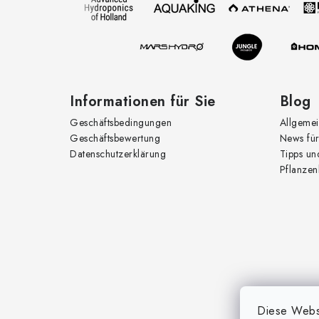
e
i
l
e
Informationen für Sie
Blog
Geschäftsbedingungen
Allgemei
Geschäftsbewertung
News für
Datenschutzerklärung
Tipps un
Pflanzen
Diese Websi