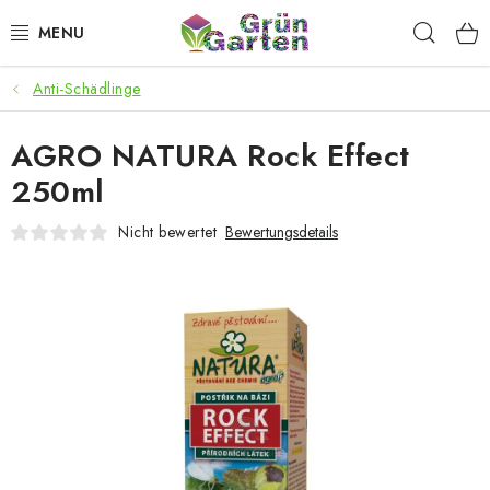
Zum
Such
Inhalt
springen
Anti-Schädlinge
ANGEBOTE
AGRO NATURA Rock Effect
LED PFLANZENLAMPEN
250ml
ANBAUBEDARF FÜR DEN HEIMANBAU
Nicht bewertet
Bewertungsdetails
AQUARISTIK
MICROGREENS
SMARTER GARTEN
Geschäftsbewertung
Kaufberatung
AGB
Blog
Kontakt
Datenschutzerklärung
Impressum