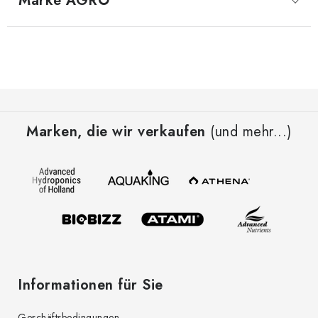
Marke
 AGRO
F
u
Marken, die wir verkaufen
(und mehr...)
ß
z
e
i
l
e
Informationen für Sie
Geschäftsbedingungen