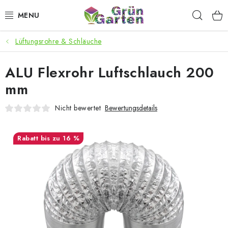
Zum
Such
Inhalt
springen
Lüftungsrohre & Schläuche
ANGEBOTE
ALU Flexrohr Luftschlauch 200
LED PFLANZENLAMPEN
mm
ANBAUBEDARF FÜR DEN HEIMANBAU
Nicht bewertet
Bewertungsdetails
AQUARISTIK
bis zu 16 %
MICROGREENS
SMARTER GARTEN
Geschäftsbewertung
Kaufberatung
AGB
Blog
Kontakt
Datenschutzerklärung
Impressum