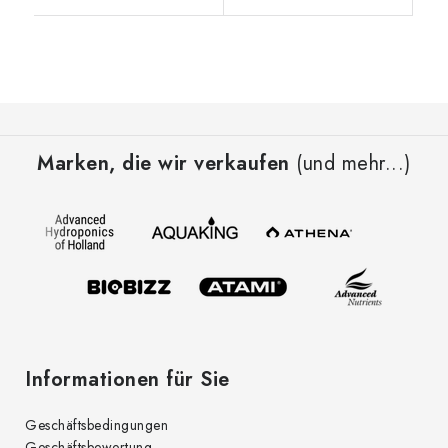
F
u
Marken, die wir verkaufen
(und mehr...)
ß
z
e
i
l
e
Informationen für Sie
Geschäftsbedingungen
Geschäftsbewertung