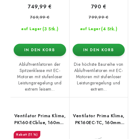
749,99 €
790 €
769,99 €
799,99 €
(3 Stk.)
(4 Stk.)
auf Lager
auf Lager
IN DEN KORB
IN DEN KORB
Abluftventilatoren der
Die höchste Baureihe von
Spitzenklasse mit EC-
Abluftventilatoren mit EC-
Motoren mit stufenloser
Motoren mit stufenloser
Leistungsregelung und
Leistungsregelung und
extrem leisem...
extrem...
Ventilator Prima Klima,
Ventilator Prima Klima,
PK160-ECblue, 160mm,
PK160EC-TC, 160mm,
1180 m3/h - EC motor
1180 m3/h -
(11 %)
Temperaturregelung