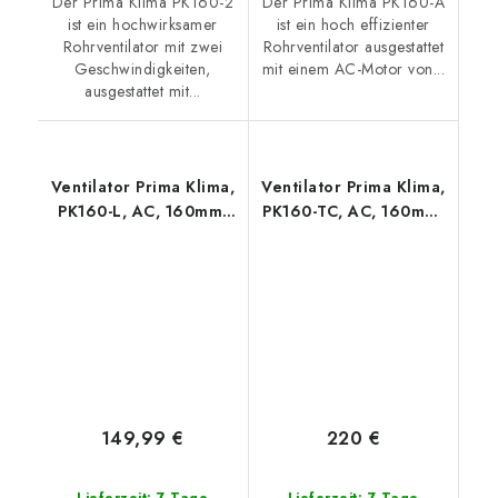
Der Prima Klima PK160-2
Der Prima Klima PK160-A
ist ein hochwirksamer
ist ein hoch effizienter
Rohrventilator mit zwei
Rohrventilator ausgestattet
Geschwindigkeiten,
mit einem AC-Motor von...
ausgestattet mit...
Ventilator Prima Klima,
Ventilator Prima Klima,
PK160-L, AC, 160mm,
PK160-TC, AC, 160mm,
800m3/h - 1-stufig
800m3/h - TEMP CTRL
149,99 €
220 €
Lieferzeit: 7 Tage
Lieferzeit: 7 Tage