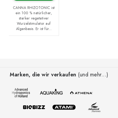
CANNA RHIZOTONIC ist
ein 100 % natürlicher,
starker vegetativer
Wurzelstimulator auf
Algenbasis. Er ist für...
F
u
Marken, die wir verkaufen
(und mehr...)
ß
z
e
i
l
e