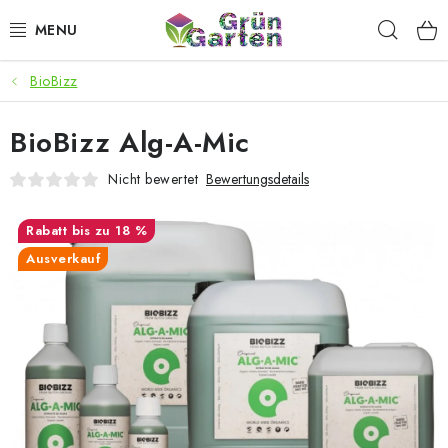
Zum
Such
Inhalt
springen
BioBizz
ANGEBOTE
BioBizz Alg-A-Mic
LED PFLANZENLAMPEN
Nicht bewertet
Bewertungsdetails
ANBAUBEDARF FÜR DEN HEIMANBAU
bis zu 18 %
AQUARISTIK
Ausverkauf
MICROGREENS
SMARTER GARTEN
Geschäftsbewertung
Kaufberatung
AGB
Blog
Kontakt
Datenschutzerklärung
Impressum