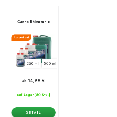
Canna Rhizotonic
Ausverkauf
250 ml
500 ml
1 l
14,99 €
ab
(50 Stk.)
auf Lager
DETAIL