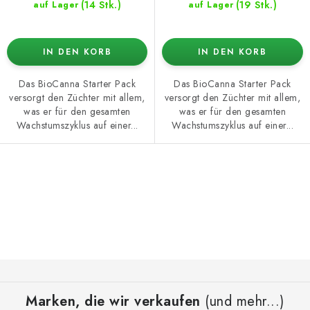
(14 Stk.)
(19 Stk.)
auf Lager
auf Lager
IN DEN KORB
IN DEN KORB
Das BioCanna Starter Pack
Das BioCanna Starter Pack
versorgt den Züchter mit allem,
versorgt den Züchter mit allem,
was er für den gesamten
was er für den gesamten
Wachstumszyklus auf einer...
Wachstumszyklus auf einer...
S
t
e
u
e
F
r
u
e
Marken, die wir verkaufen
(und mehr...)
ß