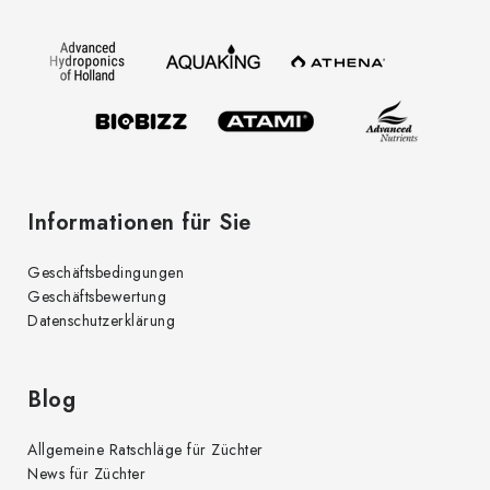
l
z
e
e
m
i
e
l
n
t
e
e
d
Informationen für Sie
e
r
Geschäftsbedingungen
L
Geschäftsbewertung
i
Datenschutzerklärung
s
t
e
Blog
Allgemeine Ratschläge für Züchter
News für Züchter