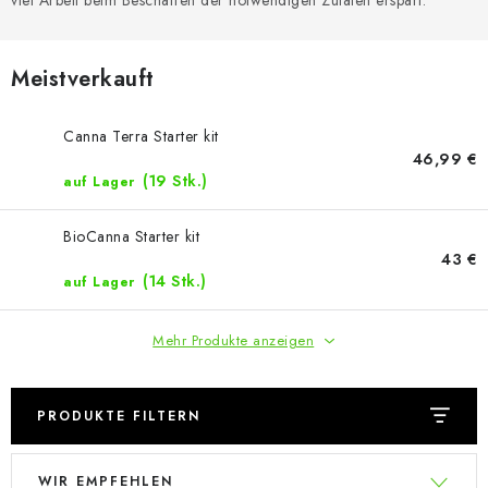
viel Arbeit beim Beschaffen der notwendigen Zutaten erspart.
Meistverkauft
Canna Terra Starter kit
46,99 €
(19 Stk.)
auf Lager
BioCanna Starter kit
43 €
(14 Stk.)
auf Lager
Mehr Produkte anzeigen
PRODUKTE FILTERN
L
P
WIR EMPFEHLEN