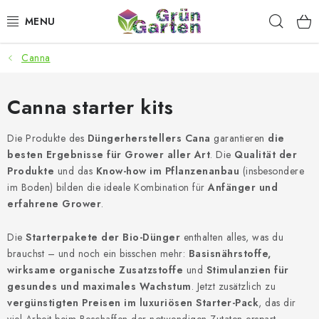
Zum
Such
Inhalt
springen
Canna
ANGEBOTE
LED PFLANZENLAMPEN
Canna starter kits
ANBAUBEDARF FÜR DEN HEIMANBAU
Die Produkte des
Düngerherstellers Cana
garantieren
die
besten Ergebnisse für Grower aller Art
. Die
Qualität der
Produkte
und das
Know-how im Pflanzenanbau
(insbesondere
AQUARISTIK
im Boden) bilden die ideale Kombination für
Anfänger und
erfahrene Grower
.
MICROGREENS
Die
Starterpakete der Bio-Dünger
enthalten alles, was du
SMARTER GARTEN
brauchst – und noch ein bisschen mehr:
Basisnährstoffe,
wirksame organische Zusatzstoffe
und
Stimulanzien für
gesundes und maximales Wachstum
Geschäftsbewertung
Kaufberatung
. Jetzt zusätzlich zu
AGB
Blog
vergünstigten Preisen im luxuriösen Starter-Pack
, das dir
Kontakt
Datenschutzerklärung
Impressum