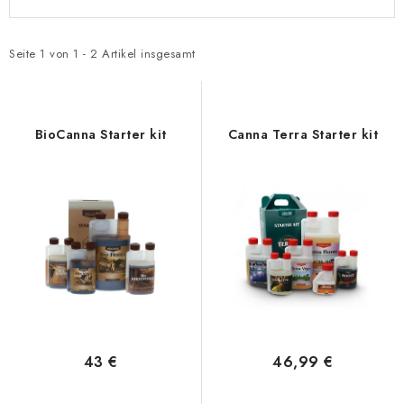
i
r
s
o
t
d
Seite
1
von
1
-
2
Artikel insgesamt
e
u
d
k
e
t
BioCanna Starter kit
Canna Terra Starter kit
r
s
P
o
r
r
o
t
d
i
u
e
k
r
t
u
e
n
43 €
46,99 €
g