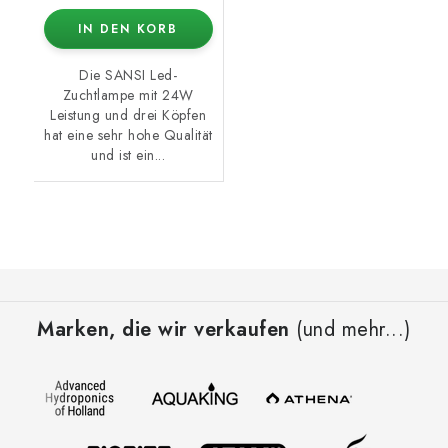
IN DEN KORB
Die SANSI Led-
Zuchtlampe mit 24W
Leistung und drei Köpfen
hat eine sehr hohe Qualität
und ist ein...
F
u
Marken, die wir verkaufen
(und mehr...)
ß
z
e
i