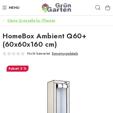
Zum
Such
Inhalt
springen
Kleine Growzelte für Pflanzen
ANGEBOTE
HomeBox Ambient Q60+
LED PFLANZENLAMPEN
(60x60x160 cm)
ANBAUBEDARF FÜR DEN HEIMANBAU
Nicht bewertet
Bewertungsdetails
AQUARISTIK
5 %
MICROGREENS
SMARTER GARTEN
Geschäftsbewertung
Kaufberatung
AGB
Blog
Kontakt
Datenschutzerklärung
Impressum