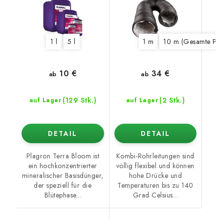
1 l
5 l
1 m
10 m (Gesamte Pa
10 €
34 €
ab
ab
(129 Stk.)
(2 Stk.)
auf Lager
auf Lager
DETAIL
DETAIL
Plagron Terra Bloom ist
Kombi-Rohrleitungen sind
ein hochkonzentrierter
völlig flexibel und können
mineralischer Basisdünger,
hohe Drücke und
der speziell für die
Temperaturen bis zu 140
Blütephase...
Grad Celsius...