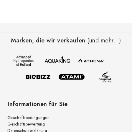
F
u
Marken, die wir verkaufen
(und mehr...)
ß
z
e
i
l
e
Informationen für Sie
Geschäftsbedingungen
Geschäftsbewertung
Datenschutzerklärung