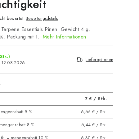
uchtigkeit
cht bewertet
Bewertungsdetails
 Terpene Essentials Pinen. Gewicht 4 g,
2%, Packung mit 1.
Mehr Informationen
Stk.)
Lieferoptionen
12.08.2026
t
7 €
/ Stk.
mengenrabatt 5 %
6,65 €
/ Stk.
 mengenrabatt 8 %
6,44 €
/ Stk.
tk. = mengenrabatt 10 %
6,30 €
/ Stk.