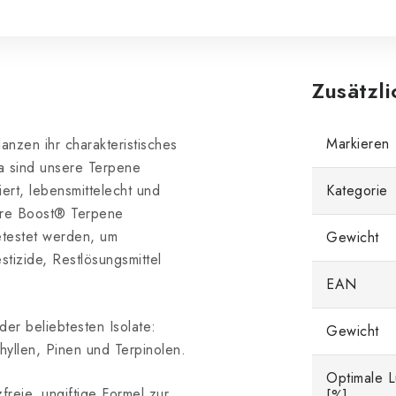
Zusätzl
Markieren
anzen ihr charakteristisches
a sind unsere Terpene
iert, lebensmittelecht und
Kategorie
ere Boost® Terpene
getestet werden, um
Gewicht
tizide, Restlösungsmittel
EAN
der beliebtesten Isolate:
Gewicht
yllen, Pinen und Terpinolen.
Optimale Lu
reie, ungiftige Formel zur
[%]