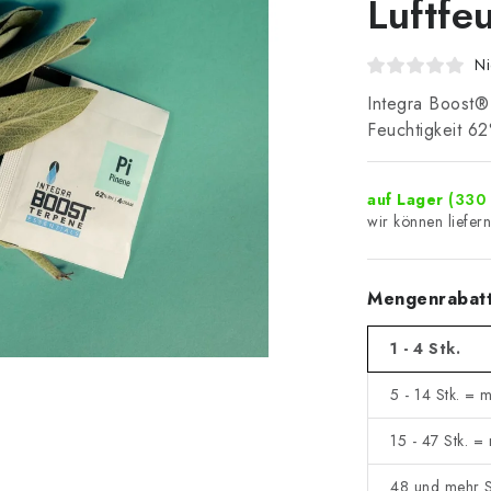
Luftfe
Ni
Integra Boost®
Feuchtigkeit 6
auf Lager
(330 
Mengenrabat
1 - 4 Stk.
5 - 14 Stk. = 
15 - 47 Stk. =
48 und mehr S