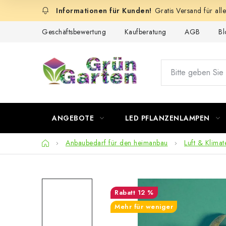
Zum
Gratis Versand für all
Inhalt
springen
Geschäftsbewertung
Kaufberatung
AGB
Bl
ANGEBOTE
LED PFLANZENLAMPEN
Startseite
Anbaubedarf für den heimanbau
Luft & Klimat
12 %
Mehr für weniger