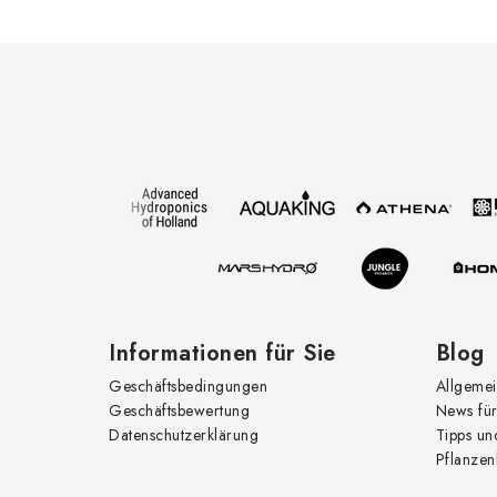
F
u
ß
z
e
i
l
e
Informationen für Sie
Blog
Geschäftsbedingungen
Allgemei
Geschäftsbewertung
News für
Datenschutzerklärung
Tipps un
Pflanzen