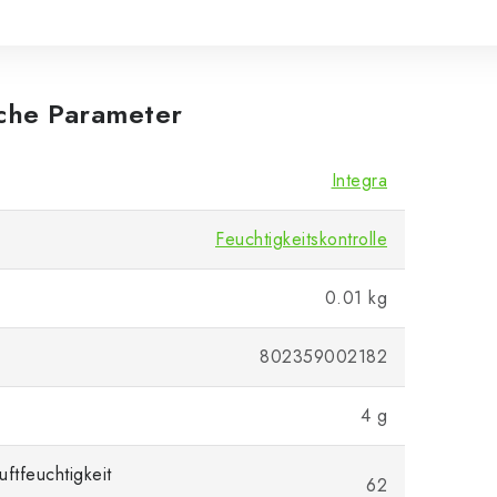
iche Parameter
Integra
Feuchtigkeitskontrolle
0.01 kg
802359002182
4 g
ftfeuchtigkeit
62