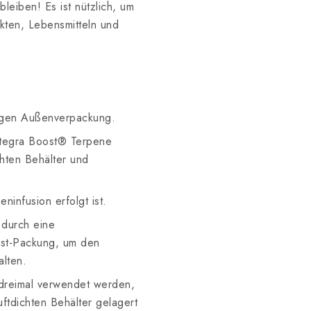
leiben! Es ist nützlich, um
akten, Lebensmitteln und
igen Außenverpackung.
Integra Boost® Terpene
chten Behälter und
ninfusion erfolgt ist.
 durch eine
st-Packung, um den
alten.
 dreimal verwendet werden,
ftdichten Behälter gelagert