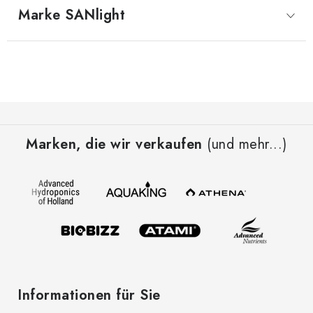
Marke
 SANlight
F
u
Marken, die wir verkaufen
(und mehr...)
ß
z
e
i
l
e
Informationen für Sie