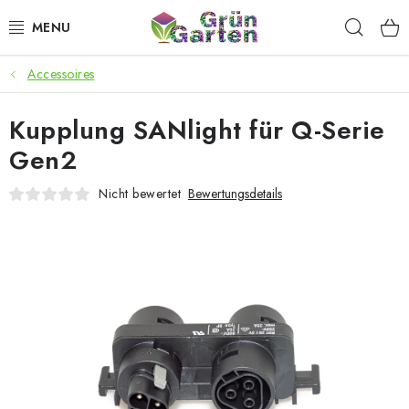
Zum
Such
Inhalt
springen
Accessoires
ANGEBOTE
Kupplung SANlight für Q-Serie
LED PFLANZENLAMPEN
Gen2
ANBAUBEDARF FÜR DEN HEIMANBAU
Nicht bewertet
Bewertungsdetails
AQUARISTIK
MICROGREENS
SMARTER GARTEN
Geschäftsbewertung
Kaufberatung
AGB
Blog
Kontakt
Datenschutzerklärung
Impressum