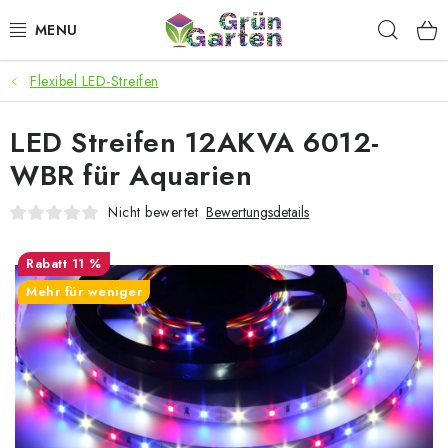
Zum
Such
Inhalt
springen
Flexibel LED-Streifen
ANGEBOTE
LED Streifen 12AKVA 6012-
LED PFLANZENLAMPEN
WBR für Aquarien
ANBAUBEDARF FÜR DEN HEIMANBAU
Nicht bewertet
Bewertungsdetails
AQUARISTIK
11 %
Mehr für weniger
MICROGREENS
SMARTER GARTEN
Geschäftsbewertung
Kaufberatung
AGB
Blog
Kontakt
Datenschutzerklärung
Impressum