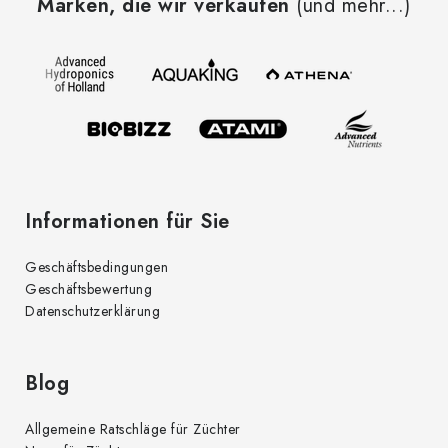
Marken, die wir verkaufen
(und mehr...)
ß
z
e
i
l
e
Informationen für Sie
Geschäftsbedingungen
Geschäftsbewertung
Datenschutzerklärung
Blog
Allgemeine Ratschläge für Züchter