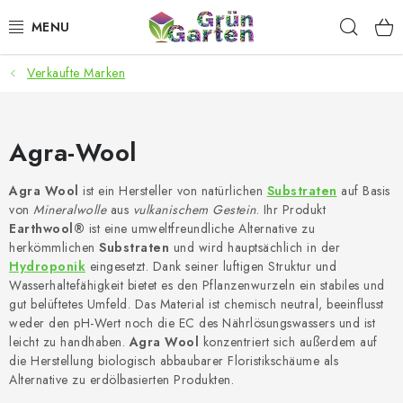
Zum
Such
Inhalt
springen
Verkaufte Marken
ANGEBOTE
LED PFLANZENLAMPEN
Agra-Wool
ANBAUBEDARF FÜR DEN HEIMANBAU
Agra Wool
ist ein Hersteller von natürlichen
Substraten
auf Basis
von
Mineralwolle
aus
vulkanischem Gestein
. Ihr Produkt
AQUARISTIK
Earthwool®
ist eine umweltfreundliche Alternative zu
herkömmlichen
Substraten
und wird hauptsächlich in der
MICROGREENS
Hydroponik
eingesetzt. Dank seiner luftigen Struktur und
Wasserhaltefähigkeit bietet es den Pflanzenwurzeln ein stabiles und
gut belüftetes Umfeld. Das Material ist chemisch neutral, beeinflusst
SMARTER GARTEN
weder den pH-Wert noch die EC des Nährlösungswassers und ist
leicht zu handhaben.
Agra Wool
konzentriert sich außerdem auf
die Herstellung biologisch abbaubarer Floristikschäume als
Geschäftsbewertung
Kaufberatung
AGB
Blog
Alternative zu erdölbasierten Produkten.
Kontakt
Datenschutzerklärung
Impressum