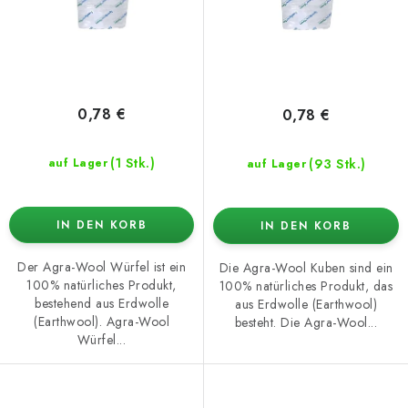
d
i
u
e
k
r
t
u
e
n
0,78 €
0,78 €
g
(1 Stk.)
(93 Stk.)
auf Lager
auf Lager
IN DEN KORB
IN DEN KORB
Der Agra-Wool Würfel ist ein
Die Agra-Wool Kuben sind ein
100% natürliches Produkt,
100% natürliches Produkt, das
bestehend aus Erdwolle
aus Erdwolle (Earthwool)
(Earthwool). Agra-Wool
besteht. Die Agra-Wool...
Würfel...