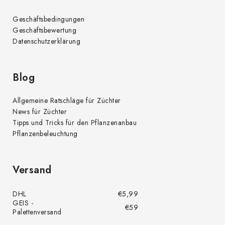
r
Geschäftsbedingungen
L
Geschäftsbewertung
i
Datenschutzerklärung
s
t
e
Blog
Allgemeine Ratschläge für Züchter
News für Züchter
Tipps und Tricks für den Pflanzenanbau
Pflanzenbeleuchtung
Versand
DHL
€5,99
GEIS -
€59
Palettenversand