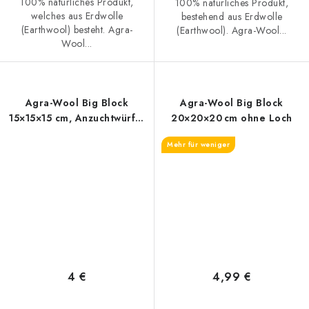
100% natürliches Produkt,
100% natürliches Produkt,
welches aus Erdwolle
bestehend aus Erdwolle
(Earthwool) besteht. Agra-
(Earthwool). Agra-Wool...
Wool...
Agra-Wool Big Block
Agra-Wool Big Block
15×15×15 cm, Anzuchtwürfel
20×20×20 cm ohne Loch
mit großer Öffnung, 1 Stk
Mehr für weniger
4 €
4,99 €