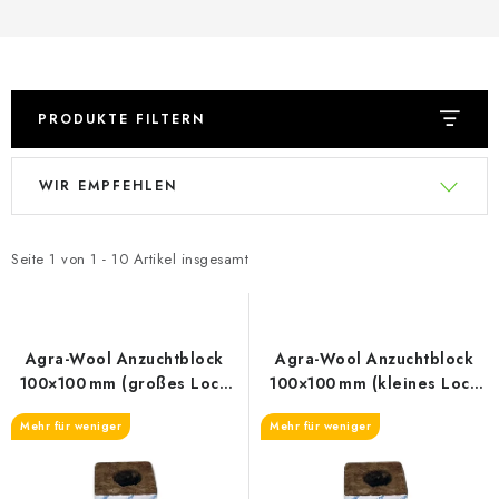
PRODUKTE FILTERN
L
P
WIR EMPFEHLEN
i
r
s
o
t
d
Seite
1
von
1
-
10
Artikel insgesamt
e
u
d
k
e
t
Agra-Wool Anzuchtblock
Agra-Wool Anzuchtblock
r
s
100×100 mm (großes Loch
100×100 mm (kleines Loch
38/35)
28/35)
P
o
Mehr für weniger
Mehr für weniger
r
r
o
t