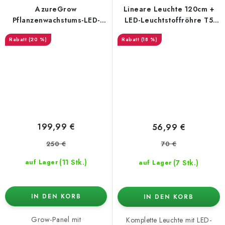
AzureGrow
Lineare Leuchte 120cm +
Pflanzenwachstums-LED-
LED-Leuchtstoffröhre T5
Panel 240W dimmbar
6400K 20W (Microgreens
(20 %)
(18 %)
Beleuchtung)
199,99 €
56,99 €
250 €
70 €
(11 Stk.)
(7 Stk.)
auf Lager
auf Lager
IN DEN KORB
IN DEN KORB
Grow-Panel mit
Komplette Leuchte mit LED-