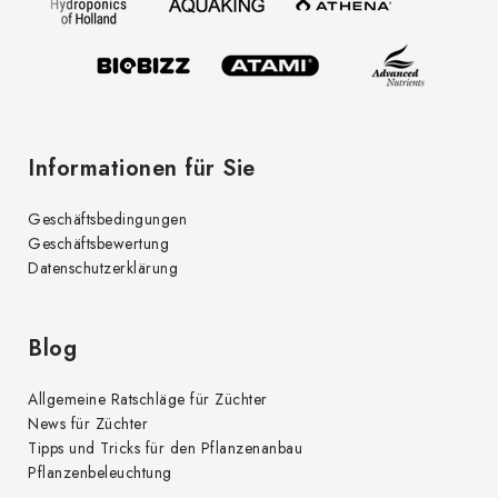
e
i
r
l
L
e
i
s
t
Informationen für Sie
e
Geschäftsbedingungen
Geschäftsbewertung
Datenschutzerklärung
Blog
Allgemeine Ratschläge für Züchter
News für Züchter
Tipps und Tricks für den Pflanzenanbau
Pflanzenbeleuchtung