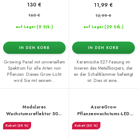
130 €
11,99 €
160 €
13,99 €
(9 Stk.)
(29 Stk.)
auf Lager
auf Lager
IN DEN KORB
IN DEN KORB
Growing Panel mit universellem
Keramische E27-Fassung im
Spektrum für alle Arten von
Inneren des Metallkörpers, der
Pflanzen. Dieses Grow-Licht
an der Schaltklammer befestigt
wird Sie mit seinem...
ist. Dies ist eine...
Modulares
AzureGrow
Wachstumsreflektor 50W
Pflanzenwachstums-LED
Fullspektrum (3-Pack =
Panel 480W dimmbar
(28 %)
(20 %)
150W)