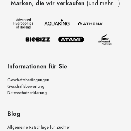
Marken, die wir verkaufen
(und mehr...)
ß
z
e
i
l
e
Informationen für Sie
Geschäftsbedingungen
Geschäftsbewertung
Datenschutzerklärung
Blog
Allgemeine Ratschläge für Züchter