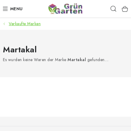
Zum
Such
Inhalt
springen
Verkaufte Marken
ANGEBOTE
LED PFLANZENLAMPEN
Martakal
ANBAUBEDARF FÜR DEN HEIMANBAU
Es wurden keine Waren der Marke
Martakal
gefunden....
AQUARISTIK
MICROGREENS
SMARTER GARTEN
Geschäftsbewertung
Kaufberatung
AGB
Blog
F
u
Kontakt
Datenschutzerklärung
Impressum