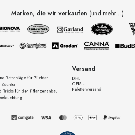
e
Marken, die wir verkaufen
(und mehr...)
e
e
m
e
Versand
n
ne Ratschläge für Züchter
DHL
GEIS -
 Züchter
e
Palettenversand
d Tricks für den Pflanzenanbau
beleuchtung
d
e
L