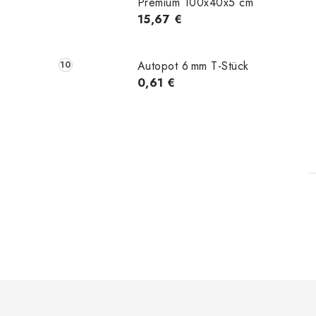
Premium 100x40x5 cm
15,67 €
Autopot 6 mm T-Stück
0,61 €
t
F