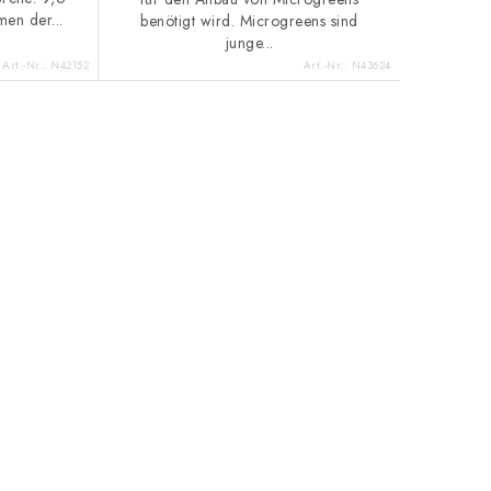
en der...
benötigt wird. Microgreens sind
junge...
Art.-Nr.:
N42152
Art.-Nr.:
N43624