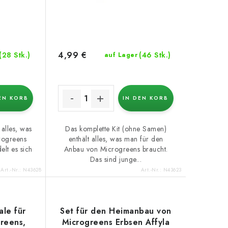
4,99 €
(28 Stk.)
(46 Stk.)
auf Lager
EN KORB
IN DEN KORB
 alles, was
Das komplette Kit (ohne Samen)
rogreens
enthält alles, was man für den
elt es sich
Anbau von Microgreens braucht.
Das sind junge...
Art.-Nr.:
N43628
Art.-Nr.:
N43623
ale für
Set für den Heimanbau von
reens,
Microgreens Erbsen Affyla