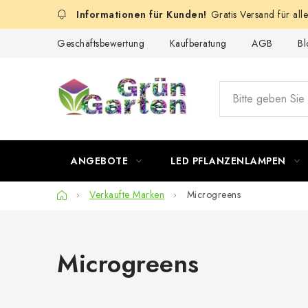
Zum
Gratis Versand für all
Inhalt
springen
Geschäftsbewertung
Kaufberatung
AGB
Bl
ANGEBOTE
LED PFLANZENLAMPEN
Startseite
Verkaufte Marken
Microgreens
Microgreens