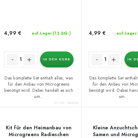
r
r
P
t
r
i
4,99 €
4,99 €
(13 Stk.)
auf Lager
auf Lager
o
e
d
r
u
IN DEN KORB
IN D
u
k
n
Das komplette Set enthält alles, was
Das komplette Set enthält
für den Anbau von Microgreens
für den Anbau von Mic
g
benötigt wird. Dabei handelt es sich
benötigt wird. Dabei hand
e
um...
um...
Art.-Nr.:
N43626
Kit für den Heimanbau von
Kleine Anzuchtsch
Microgreens Radieschen
Samen und Microg