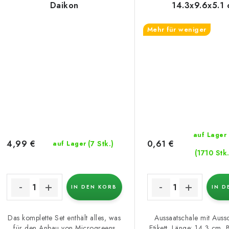
Daikon
14.3x9.6x5.1 
Mehr für weniger
auf Lager
4,99 €
0,61 €
(7 Stk.)
auf Lager
(1710 Stk.
IN DEN KORB
IN D
Das komplette Set enthält alles, was
Aussaatschale mit Aussc
für den Anbau von Microgreens
Etikett. Länge: 14,3 cm, 