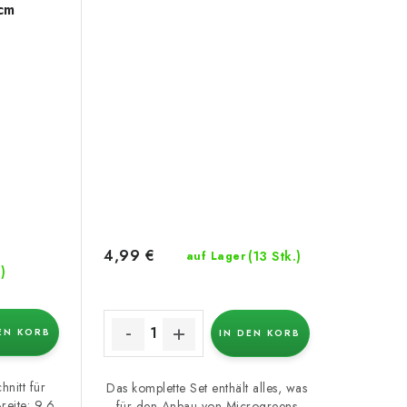
cm
4,99 €
(13 Stk.)
auf Lager
)
EN KORB
IN DEN KORB
hnitt für
Das komplette Set enthält alles, was
Breite: 9,6
für den Anbau von Microgreens