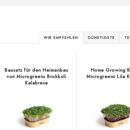
P
WIR EMPFEHLEN
GÜNSTIGSTE
TE
r
L
o
d
Bausatz für den Heimanbau
Home Growing Ki
s
von Microgreens Brokkoli
Microgreens Lila K
u
Kalabrese
k
e
t
d
s
e
o