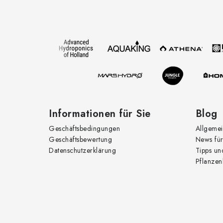
u
ß
r
z
l
e
i
l
e
Informationen für Sie
Blog
Geschäftsbedingungen
Allgemei
t
Geschäftsbewertung
News für
Datenschutzerklärung
Tipps un
Pflanzen
r