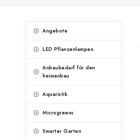
S
K
Kategorien
Angebote
überspringen
a
e
t
i
LED Pflanzenlampen
e
t
g
Anbaubedarf für den
i
e
o
heimanbau
n
r
t
Aquaristik
l
i
e
e
Microgreens
n
i
s
Smarter Garten