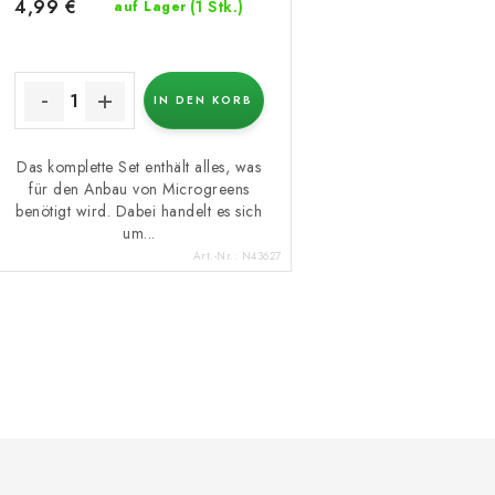
4,99 €
(1 Stk.)
auf Lager
IN DEN KORB
Das komplette Set enthält alles, was
für den Anbau von Microgreens
benötigt wird. Dabei handelt es sich
um...
Art.-Nr.:
N43627
S
e
u