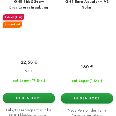
GHE Ebb&Grow
GHE Euro Aquafarm V3
Ersatzverschraubung
Solar
(9 %)
Ausverkauf
22,58 €
160 €
25 €
(17 Stk.)
(1 Stk.)
auf Lager
auf Lager
IN DEN KORB
IN DEN KORB
Füll-/Entleerungsarmatur für
Neue Version des Terra
GHE Ebb&Grow System
Aquatica Aquafarm