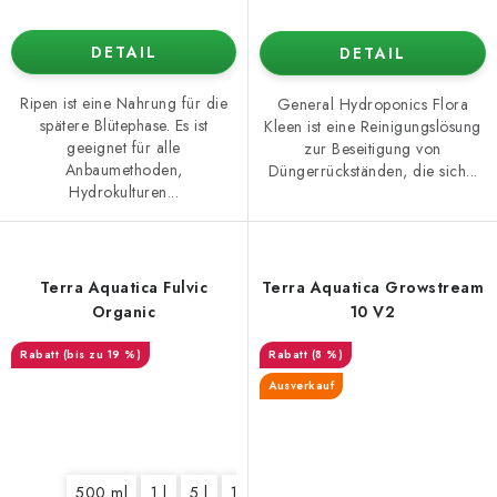
DETAIL
DETAIL
Ripen ist eine Nahrung für die
General Hydroponics Flora
spätere Blütephase. Es ist
Kleen ist eine Reinigungslösung
geeignet für alle
zur Beseitigung von
Anbaumethoden,
Düngerrückständen, die sich...
Hydrokulturen...
Terra Aquatica Fulvic
Terra Aquatica Growstream
Organic
10 V2
(bis zu 19 %)
(8 %)
Ausverkauf
500 ml
1 l
5 l
10 l
60 l