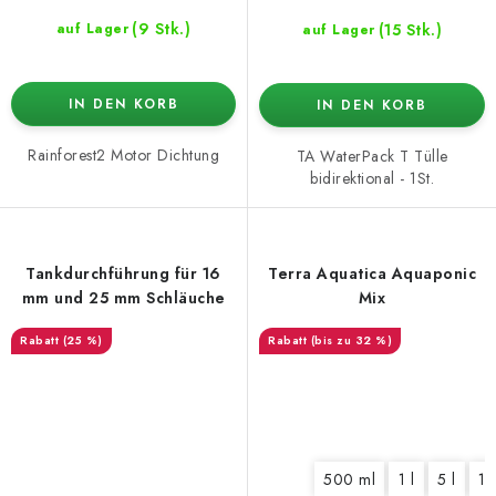
(9 Stk.)
(15 Stk.)
auf Lager
auf Lager
IN DEN KORB
IN DEN KORB
Rainforest2 Motor Dichtung
TA WaterPack T Tülle
bidirektional - 1St.
Tankdurchführung für 16
Terra Aquatica Aquaponic
mm und 25 mm Schläuche
Mix
(25 %)
(bis zu 32 %)
500 ml
1 l
5 l
10