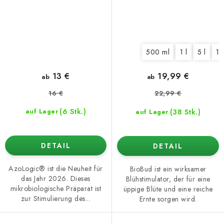
500 ml
1 l
5 l
10
13 €
19,99 €
ab
ab
16 €
22,99 €
(6 Stk.)
(38 Stk.)
auf Lager
auf Lager
DETAIL
DETAIL
AzoLogic® ist die Neuheit für
BioBud ist ein wirksamer
das Jahr 2026. Dieses
Blühstimulator, der für eine
mikrobiologische Präparat ist
üppige Blüte und eine reiche
zur Stimulierung des...
Ernte sorgen wird.