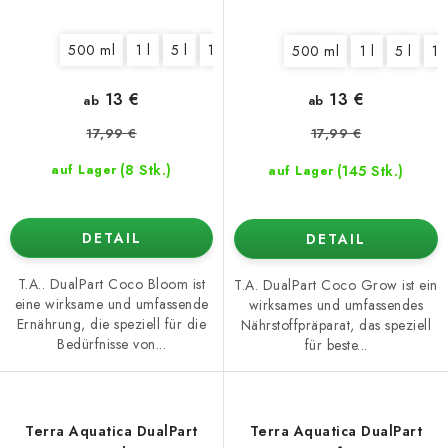
500 ml
1 l
5 l
10 l
500 ml
1 l
5 l
10
13 €
13 €
ab
ab
17,99 €
17,99 €
(8 Stk.)
(145 Stk.)
auf Lager
auf Lager
DETAIL
DETAIL
T.A.. DualPart Coco Bloom ist
T.A. DualPart Coco Grow ist ein
eine wirksame und umfassende
wirksames und umfassendes
Ernährung, die speziell für die
Nährstoffpräparat, das speziell
Bedürfnisse von...
für beste...
Terra Aquatica DualPart
Terra Aquatica DualPart