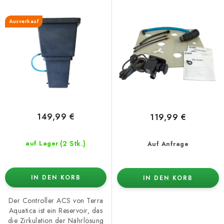
r
s
P
o
Ausverkauf
r
r
o
t
d
i
u
e
k
r
t
u
e
n
149,99 €
119,99 €
g
(2 Stk.)
auf Lager
Auf Anfrage
IN DEN KORB
IN DEN KORB
Der Controller ACS von Terra
Aquatica ist ein Reservoir, das
die Zirkulation der Nährlösung