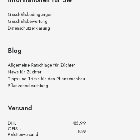
t
Informationen für Sie
e
Geschäftsbedingungen
Geschäftsbewertung
Datenschutzerklärung
Blog
Allgemeine Ratschläge für Züchter
News für Züchter
Tipps und Tricks für den Pflanzenanbau
Pflanzenbeleuchtung
Versand
DHL
€5,99
GEIS -
€59
Palettenversand