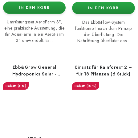
IN DEN KORB
IN DEN KORB
Umrüstungsset AeroFarm 3",
Das Ebb&Flow-System
eine praktische Ausstattung, die
funktioniert nach dem Prinzip
Ihr AquaFarm in ein AeroFarm
der Überflutung. Die
3" umwandelt. Es...
Nährlösung überflutet das...
Ebb&Grow General
Einsatz für Rainforest 2 –
Hydroponics Solar -
für 18 Pflanzen (6 Stück)
Überflutungswanne mit
(5 %)
(15 %)
Tank und Stofftöpfen