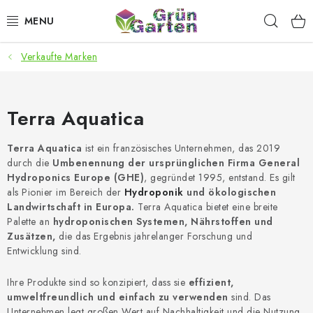
Zum
Such
Inhalt
springen
Verkaufte Marken
ANGEBOTE
LED PFLANZENLAMPEN
Terra Aquatica
ANBAUBEDARF FÜR DEN HEIMANBAU
Terra Aquatica
ist ein französisches Unternehmen, das 2019
durch die
Umbenennung der ursprünglichen Firma General
AQUARISTIK
Hydroponics Europe (GHE)
, gegründet 1995, entstand. Es gilt
als Pionier im Bereich der
Hydroponik
und ökologischen
MICROGREENS
Landwirtschaft in Europa.
Terra Aquatica bietet eine breite
Palette an
hydroponischen Systemen, Nährstoffen und
Zusätzen,
die das Ergebnis jahrelanger Forschung und
SMARTER GARTEN
Entwicklung sind.
Geschäftsbewertung
Kaufberatung
AGB
Blog
Ihre Produkte sind so konzipiert, dass sie
effizient,
umweltfreundlich und einfach zu verwenden
sind. Das
Kontakt
Datenschutzerklärung
Impressum
Unternehmen legt großen Wert auf Nachhaltigkeit und die Nutzung