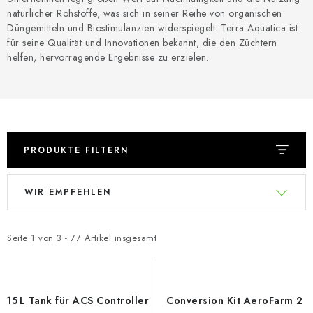
natürlicher Rohstoffe, was sich in seiner Reihe von organischen
Düngemitteln und Biostimulanzien widerspiegelt. Terra Aquatica ist
für seine Qualität und Innovationen bekannt, die den Züchtern
helfen, hervorragende Ergebnisse zu erzielen.
PRODUKTE FILTERN
L
P
WIR EMPFEHLEN
i
r
s
o
t
d
Seite
1
von
3
-
77
Artikel insgesamt
e
u
d
k
e
t
15 L Tank für ACS Controller
Conversion Kit AeroFarm 2