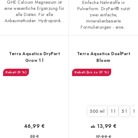
GHE Calcium Magnesium ist
Einfache Nährstoffe in
eine wesentliche Ergänzung für
Pulverform. DryPart® nutzt
alle Diäten. Für alle
zwei einfache,
Anbaumethoden: Hydroponik...
mineralienbasierte
Formulierungen - eine...
Terra Aquatica DryPart
Terra Aquatica DualPart
Grow 1 l
Bloom
(9 %)
(bis zu 37 %)
500 ml
1 l
5 l
10
46,99 €
13,99 €
ab
52 €
17,99 €