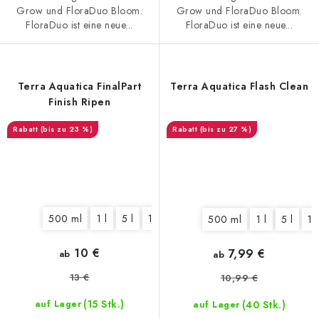
Grow und FloraDuo Bloom.
Grow und FloraDuo Bloom.
FloraDuo ist eine neue...
FloraDuo ist eine neue...
Terra Aquatica FinalPart
Terra Aquatica Flash Clean
Finish Ripen
(bis zu 23 %)
(bis zu 27 %)
500 ml
1 l
5 l
10 l
60 l
500 ml
1 l
5 l
10
10 €
7,99 €
ab
ab
13 €
10,99 €
(15 Stk.)
(40 Stk.)
auf Lager
auf Lager