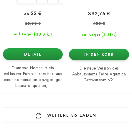
22 €
392,75 €
ab
25,99 €
430 €
(30 Stk.)
(3 Stk.)
auf Lager
auf Lager
DETAIL
IN DEN KORB
Diamond Nectar ist ein
Die neue Version des
exklusiver Fulvosäureextrakt aus
Anbausystems Terra Aquatica
einer Kombination einzigartiger
Growstream V2!
Leonarditquellen,...
S
WEITERE 36 LADEN
t
e