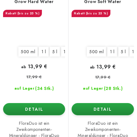
Grow Hard Water
Grow Soft Water
(bis zu 25 %)
(bis zu 25 %)
500 ml
1 l
5 l
10 l
500 ml
1 l
5 l
10
13,99 €
13,99 €
ab
ab
17,99 €
17,99 €
(34 Stk.)
(28 Stk.)
auf Lager
auf Lager
DETAIL
DETAIL
FloraDuo ist ein
FloraDuo ist ein
Zweikomponenten-
Zweikomponenten-
Mineraldünger - FloraDuo
Mineraldünger - FloraDuo