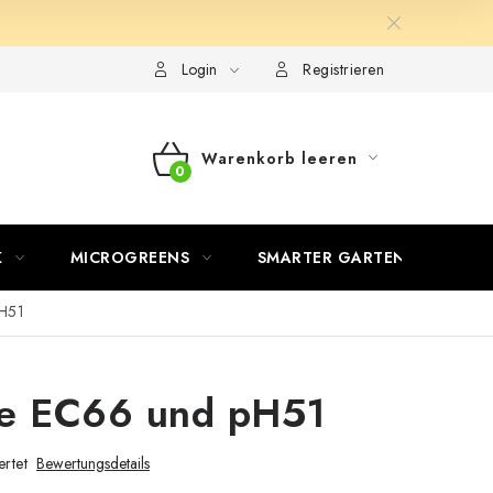
Login
Registrieren
Warenkorb leeren
WARENKORB
K
MICROGREENS
SMARTER GARTEN
H51
e EC66 und pH51
rtet
Bewertungsdetails