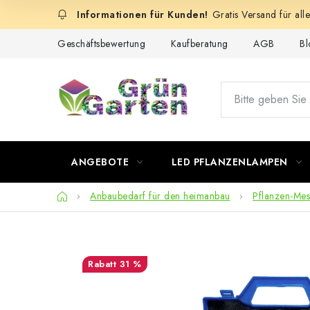
Zum
Gratis Versand für all
Inhalt
springen
Geschäftsbewertung
Kaufberatung
AGB
Bl
ANGEBOTE
LED PFLANZENLAMPEN
Startseite
Anbaubedarf für den heimanbau
Pflanzen-Mes
31 %