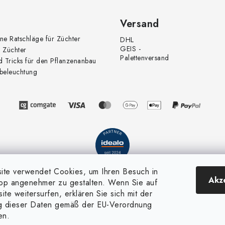
Versand
ne Ratschläge für Züchter
DHL
GEIS -
 Züchter
Palettenversand
d Tricks für den Pflanzenanbau
beleuchtung
te verwendet Cookies, um Ihren Besuch in
Akz
op angenehmer zu gestalten. Wenn Sie auf
te weitersurfen, erklären Sie sich mit der
 dieser Daten gemäß der EU-Verordnung
en.
yright 2026
GrünGarten.at
. Alle Rechte vorbehalten.
Cookie-Einstellungen än