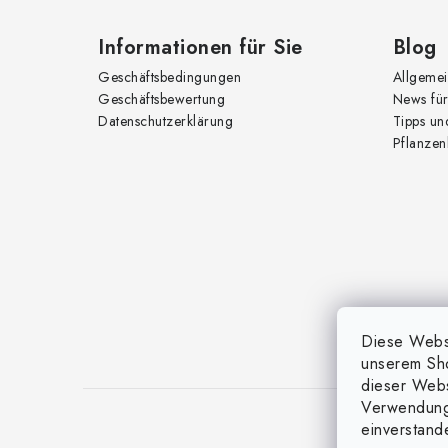
l
e
Informationen für Sie
Blog
Geschäftsbedingungen
Allgemei
Geschäftsbewertung
News für
Datenschutzerklärung
Tipps un
Pflanzen
Diese Websi
unserem Sh
dieser Websi
Verwendung
einverstand
Cop