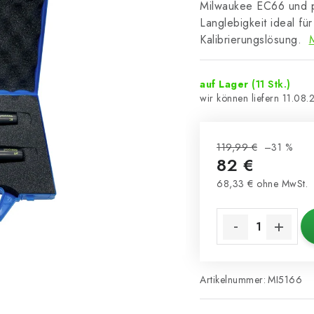
Milwaukee EC66 und pH
Langlebigkeit ideal f
Kalibrierungslösung.
auf Lager
(11 Stk.)
11.08.
119,99 €
–31 %
82 €
68,33 € ohne MwSt.
Verkaufspreis:
Artikelnummer:
MI5166