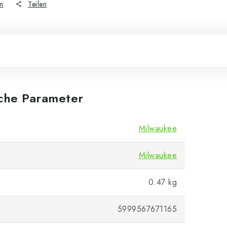
n
Teilen
iche Parameter
Milwaukee
Milwaukee
0.47 kg
5999567671165