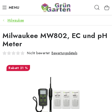
Zum
Such
Inhalt
springen
Milwaukee
ANGEBOTE
Milwaukee MW802, EC und pH
LED PFLANZENLAMPEN
Meter
ANBAUBEDARF FÜR DEN HEIMANBAU
Nicht bewertet
Bewertungsdetails
AQUARISTIK
21 %
MICROGREENS
SMARTER GARTEN
Geschäftsbewertung
Kaufberatung
AGB
Blog
Kontakt
Datenschutzerklärung
Impressum