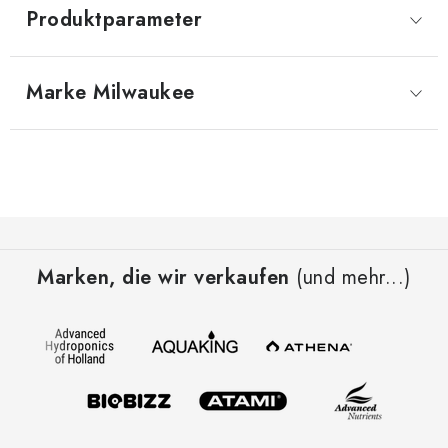
Produktparameter
Marke
 Milwaukee
F
u
Marken, die wir verkaufen
(und mehr...)
ß
z
e
i
l
e