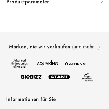
Produktparameter
F
u
Marken, die wir verkaufen
(und mehr...)
ß
z
e
i
l
e
Informationen für Sie