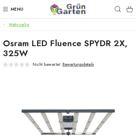
Zum
Such
Inhalt
springen
Mehrzeilig
ANGEBOTE
Osram LED Fluence SPYDR 2X,
LED PFLANZENLAMPEN
325W
ANBAUBEDARF FÜR DEN HEIMANBAU
Nicht bewertet
Bewertungsdetails
AQUARISTIK
MICROGREENS
SMARTER GARTEN
Geschäftsbewertung
Kaufberatung
AGB
Blog
Kontakt
Datenschutzerklärung
Impressum