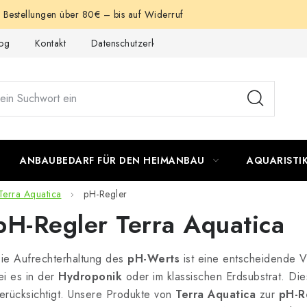
e Bestellungen über 80€ – bis auf Widerruf
og
Kontakt
Datenschutzerklärung
Impressum
ANBAUBEDARF FÜR DEN HEIMANBAU
AQUARISTI
Terra Aquatica
pH-Regler
pH-Regler Terra Aquatica
ie Aufrechterhaltung des
pH-Werts
ist eine entscheidende V
ei es in der
Hydroponik
oder im klassischen Erdsubstrat. Di
erücksichtigt. Unsere Produkte von
Terra Aquatica
zur
pH-R