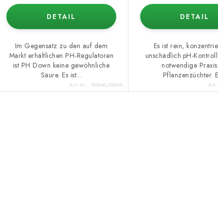
r
d
DETAIL
DETAIL
u
u
n
k
Im Gegensatz zu den auf dem
Es ist rein, konzentri
Markt erhältlichen PH-Regulatoren
unschädlich.pH-Kontrolle
g
ist PH Down keine gewöhnliche
notwendige Praxis
Säure. Es ist...
Pflanzenzüchter. E
e
Art.-Nr.:
100640/500ML
Art.
S
e
u
e