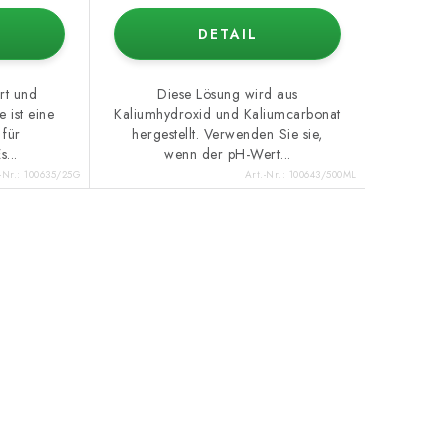
DETAIL
ert und
Diese Lösung wird aus
 ist eine
Kaliumhydroxid und Kaliumcarbonat
 für
hergestellt. Verwenden Sie sie,
s...
wenn der pH-Wert...
-Nr.:
100635/25G
Art.-Nr.:
100643/500ML