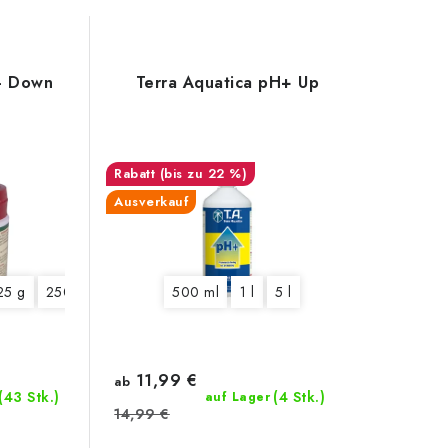
H- Down
Terra Aquatica pH+ Up
(bis zu 22 %)
Ausverkauf
25 g
250 g
500 g
500 ml
1 l
5 l
11,99 €
ab
(43 Stk.)
(4 Stk.)
auf Lager
14,99 €