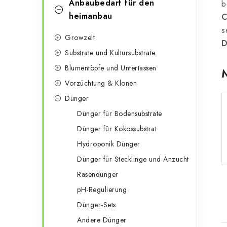
g
Anbaubedarf für den
b
e
o
heimanbau
C
n
s
r
Growzelt
D
l
i
Substrate und Kultursubstrate
e
e
Blumentöpfe und Untertassen
n
Vorzüchtung & Klonen
i
Dünger
s
Dünger für Bodensubstrate
t
Dünger für Kokossubstrat
e
Hydroponik Dünger
Dünger für Stecklinge und Anzucht
Rasendünger
pH-Regulierung
Dünger-Sets
Andere Dünger