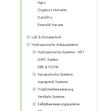
Agro
Organics Nutrients
l
DutchPro
Emerald Harvest
Luft & Klimatechnik
Hydroponische Anbausysteme
t
Hydroponische Systeme - NFT
DWC-System
EBB & FLOW
Aeroponische Systeme
Aquaponik Systeme
r
Tröpfchenbewässerung
Vertikale Systeme
i
Selbstbewässerungssysteme