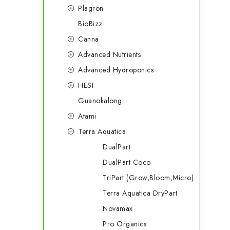
Plagron
BioBizz
Canna
i
Advanced Nutrients
Advanced Hydroponics
t
HESI
Guanokalong
Atami
Terra Aquatica
DualPart
DualPart Coco
TriPart (Grow,Bloom,Micro)
Terra Aquatica DryPart
Novamax
Pro Organics