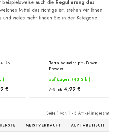
t beispielsweise auch die
Regulierung des
elches Mittel das richtige ist, stehen wir Ihnen
s und vieles mehr finden Sie in der Kategorie
H+ Up
Terra Aquatica pH- Down
Powder
k.)
auf Lager
(43 Stk.)
9 €
4,99 €
7 €
ab
Seite
1
von
1
-
3
Artikel insgesamt
UERSTE
MEISTVERKAUFT
ALPHABETISCH