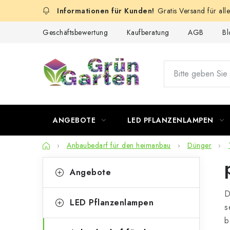
Zum
Gratis Versand für all
Inhalt
springen
Geschäftsbewertung
Kaufberatung
AGB
Bl
ANGEBOTE
LED PFLANZENLAMPEN
Startseite
Anbaubedarf für den heimanbau
Dünger
S
K
Kategorien
Angebote
überspringen
a
e
D
t
i
LED Pflanzenlampen
s
e
t
b