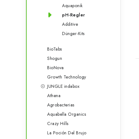
Aquaponik
pH-Regler
Additive
Dünger-Kits
t
BioTabs
Shogun
BioNova
Growth Technology
JUNGLE indabox
t
Athena
Agrobacterias
Aquabella Organics
Crazy Hills
r
La Poción Del Brujo