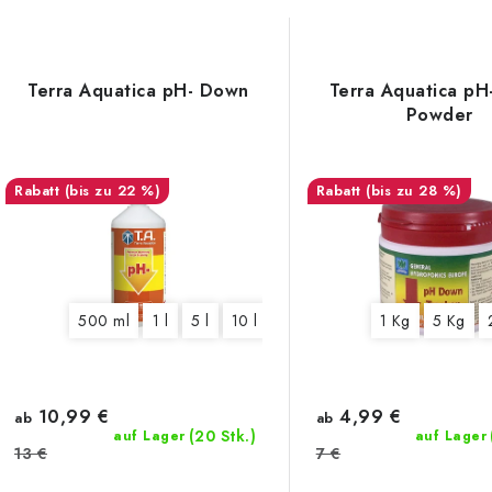
r
o
L
d
Terra Aquatica pH- Down
Terra Aquatica p
Powder
u
s
k
(bis zu 22 %)
(bis zu 28 %)
t
e
s
d
o
e
500 ml
1 l
5 l
10 l
60 l
1 Kg
5 Kg
r
r
t
P
i
10,99 €
4,99 €
ab
ab
r
(20 Stk.)
auf Lager
auf Lager
e
13 €
7 €
o