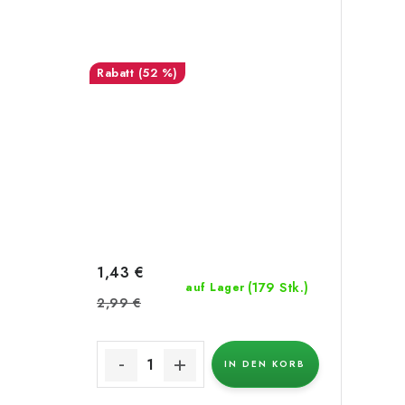
(52 %)
1,43 €
(179 Stk.)
auf Lager
2,99 €
IN DEN KORB