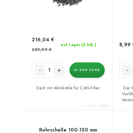
216,04 €
8,99 
(5 Stk.)
auf Lager
259,99 €
IN DEN KORB
Sack mit Aktivkohle für CAN-Filter
Der 
Vorfil
Versto
Art.-Nr.:
130066
Rohrschelle 100-150 mm