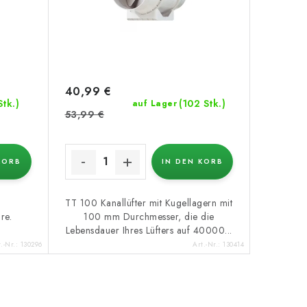
40,99 €
Stk.)
(102 Stk.)
auf Lager
53,99 €
KORB
IN DEN KORB
TT 100 Kanallüfter mit Kugellagern mit
re.
100 mm Durchmesser, die die
Lebensdauer Ihres Lüfters auf 40000...
t.-Nr.:
130296
Art.-Nr.:
130414