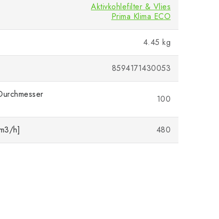
Aktivkohlefilter & Vlies
Prima Klima ECO
4.45 kg
8594171430053
 Durchmesser
100
[m3/h]
480