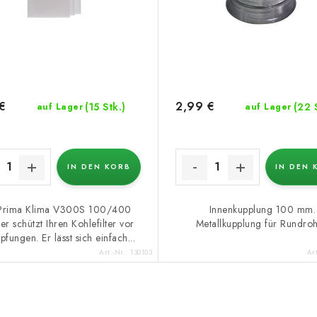
€
2,99 €
(15 Stk.)
(22 
auf Lager
auf Lager
IN DEN KORB
IN DEN 
Prima Klima V300S 100/400
Innenkupplung 100 mm.
ter schützt Ihren Kohlefilter vor
Metallkupplung für Rundroh
pfungen. Er lässt sich einfach...
Art.-Nr.:
130103
Ar