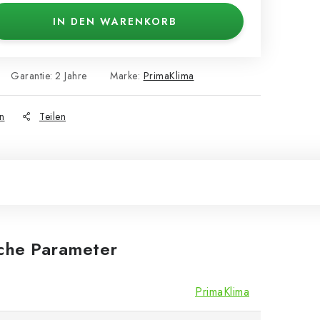
IN DEN WARENKORB
Garantie
:
2 Jahre
Marke:
PrimaKlima
n
Teilen
iche Parameter
PrimaKlima