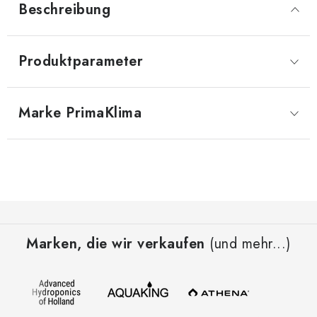
Beschreibung
Produktparameter
Marke
 PrimaKlima
F
u
Marken, die wir verkaufen
(und mehr...)
ß
z
e
i