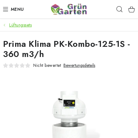
Zum
Such
Inhalt
springen
Lüftungssets
ANGEBOTE
Prima Klima PK-Kombo-125-1S -
LED PFLANZENLAMPEN
360 m3/h
ANBAUBEDARF FÜR DEN HEIMANBAU
Nicht bewertet
Bewertungsdetails
AQUARISTIK
MICROGREENS
SMARTER GARTEN
Geschäftsbewertung
Kaufberatung
AGB
Blog
Kontakt
Datenschutzerklärung
Impressum