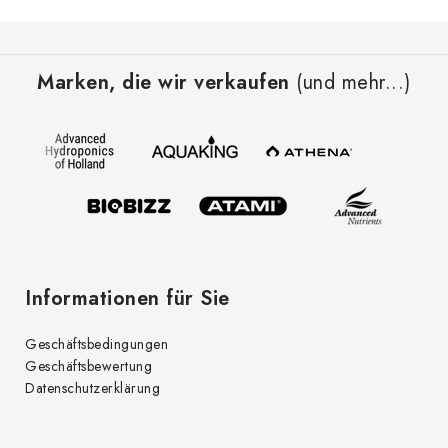
F
u
Marken, die wir verkaufen
(und mehr...)
ß
z
e
i
l
e
Informationen für Sie
Geschäftsbedingungen
Geschäftsbewertung
Datenschutzerklärung