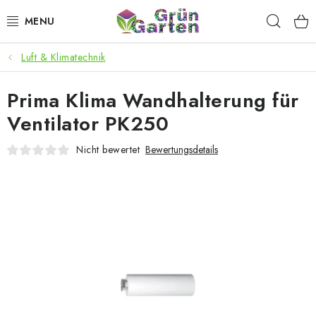
Zum
Such
Inhalt
springen
Luft & Klimatechnik
ANGEBOTE
Prima Klima Wandhalterung für
LED PFLANZENLAMPEN
Ventilator PK250
ANBAUBEDARF FÜR DEN HEIMANBAU
Nicht bewertet
Bewertungsdetails
AQUARISTIK
MICROGREENS
SMARTER GARTEN
Geschäftsbewertung
Kaufberatung
AGB
Blog
Kontakt
Datenschutzerklärung
Impressum