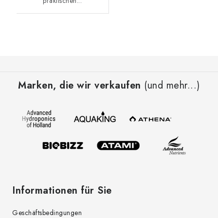
praktischen...
F
u
Marken, die wir verkaufen
(und mehr...)
ß
z
e
i
l
e
Informationen für Sie
Geschäftsbedingungen