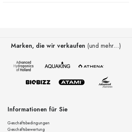
F
u
Marken, die wir verkaufen
(und mehr...)
ß
z
e
i
l
e
Informationen für Sie
Geschäftsbedingungen
Geschäftsbewertung