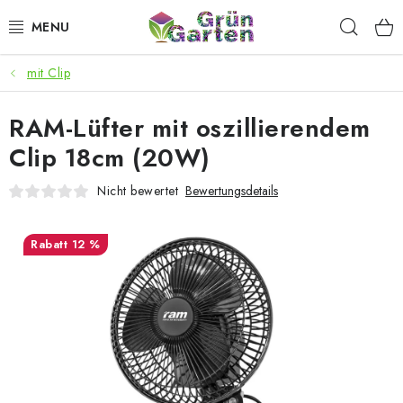
Zum
Such
Inhalt
springen
mit Clip
ANGEBOTE
RAM-Lüfter mit oszillierendem
LED PFLANZENLAMPEN
Clip 18cm (20W)
ANBAUBEDARF FÜR DEN HEIMANBAU
Nicht bewertet
Bewertungsdetails
AQUARISTIK
12 %
MICROGREENS
SMARTER GARTEN
Geschäftsbewertung
Kaufberatung
AGB
Blog
Kontakt
Datenschutzerklärung
Impressum