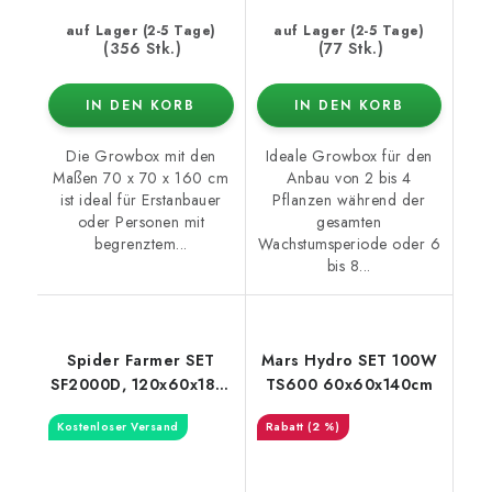
auf Lager (2-5 Tage)
auf Lager (2-5 Tage)
(356 Stk.)
(77 Stk.)
IN DEN KORB
IN DEN KORB
Die Growbox mit den
Ideale Growbox für den
Maßen 70 x 70 x 160 cm
Anbau von 2 bis 4
ist ideal für Erstanbauer
Pflanzen während der
oder Personen mit
gesamten
begrenztem...
Wachstumsperiode oder 6
bis 8...
Spider Farmer SET
Mars Hydro SET 100W
SF2000D, 120x60x180,
TS600 60x60x140cm
Abluftventilator +
Kostenloser Versand
(2 %)
Filter