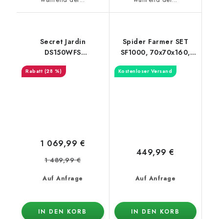
Secret Jardin
Spider Farmer SET
DS150WFS
SF1000, 70x70x160,
Vollspektrum-Set
Abluftventilator +
(28 %)
Kostenloser Versand
400W
Filter
1 069,99 €
449,99 €
1 489,99 €
Auf Anfrage
Auf Anfrage
IN DEN KORB
IN DEN KORB