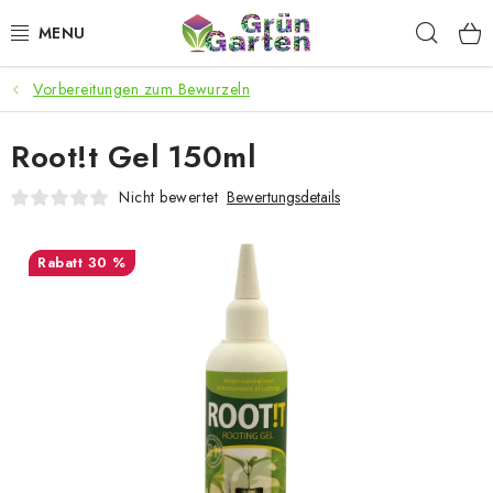
Zum
Such
Inhalt
springen
Vorbereitungen zum Bewurzeln
ANGEBOTE
Root!t Gel 150ml
LED PFLANZENLAMPEN
Nicht bewertet
Bewertungsdetails
ANBAUBEDARF FÜR DEN HEIMANBAU
30 %
AQUARISTIK
MICROGREENS
SMARTER GARTEN
Geschäftsbewertung
Kaufberatung
AGB
Blog
Kontakt
Datenschutzerklärung
Impressum