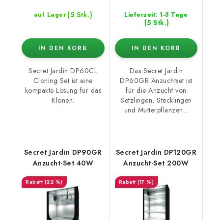
(5 Stk.)
auf Lager
Lieferzeit: 1-3 Tage
(5 Stk.)
IN DEN KORB
IN DEN KORB
Secret Jardin DP60CL
Das Secret Jardin
Cloning Set ist eine
DP60GR Anzuchtset ist
kompakte Lösung für das
für die Anzucht von
Klonen.
Setzlingen, Stecklingen
und Mutterpflanzen...
Secret Jardin DP90GR
Secret Jardin DP120GR
Anzucht-Set 40W
Anzucht-Set 200W
(22 %)
(17 %)