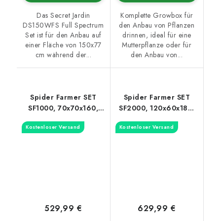
Das Secret Jardin
Komplette Growbox für
DS150WFS Full Spectrum
den Anbau von Pflanzen
Set ist für den Anbau auf
drinnen, ideal für eine
einer Fläche von 150x77
Mutterpflanze oder für
cm während der...
den Anbau von...
Spider Farmer SET
Spider Farmer SET
SF1000, 70x70x160,
SF2000, 120x60x180,
Abluftventilator -
Abluftventilator -
Kostenloser Versand
Kostenloser Versand
Feuchtigkeits-/Temperaturregelung
Feuchtigkeits-/Temperaturre
529,99 €
629,99 €