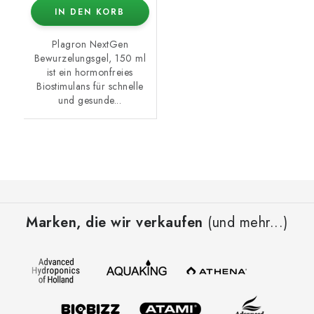
IN DEN KORB
Plagron NextGen
Bewurzelungsgel, 150 ml
ist ein hormonfreies
Biostimulans für schnelle
und gesunde...
F
u
Marken, die wir verkaufen
(und mehr...)
ß
z
e
i
l