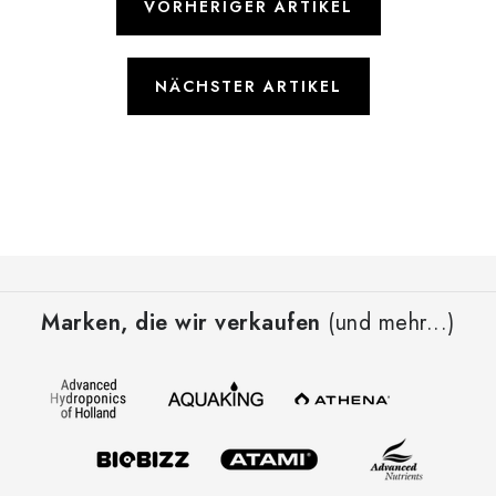
VORHERIGER ARTIKEL
NÄCHSTER ARTIKEL
F
u
Marken, die wir verkaufen
(und mehr...)
ß
z
e
i
l
e