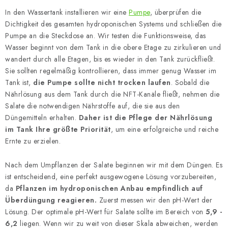
In den Wassertank installieren wir eine
Pumpe
, überprüfen die
Dichtigkeit des gesamten hydroponischen Systems und schließen die
Pumpe an die Steckdose an. Wir testen die Funktionsweise, das
Wasser beginnt von dem Tank in die obere Etage zu zirkulieren und
wandert durch alle Etagen, bis es wieder in den Tank zurückfließt.
Sie sollten regelmäßig kontrollieren, dass immer genug Wasser im
Tank ist,
die Pumpe sollte nicht trocken laufen
. Sobald die
Nährlösung aus dem Tank durch die NFT-Kanäle fließt, nehmen die
Salate die notwendigen Nährstoffe auf, die sie aus den
Düngemitteln erhalten.
Daher ist die Pflege der Nährlösung
im Tank Ihre größte Priorität
, um eine erfolgreiche und reiche
Ernte zu erzielen.
Nach dem Umpflanzen der Salate beginnen wir mit dem Düngen. Es
ist entscheidend, eine perfekt ausgewogene Lösung vorzubereiten,
da
Pflanzen im hydroponischen Anbau empfindlich auf
Überdüngung reagieren.
Zuerst messen wir den pH-Wert der
Lösung. Der optimale pH-Wert für Salate sollte im Bereich von
5,9 -
6,2
liegen. Wenn wir zu weit von dieser Skala abweichen, werden