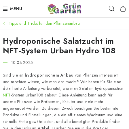
Zum
Such
Inhalt
springen
Tipps und Tricks für den Pflanzenanbau
ANGEBOTE
Hydroponische Salatzucht im
LED PFLANZENLAMPEN
NFT-System Urban Hydro 108
ANBAUBEDARF FÜR DEN HEIMANBAU
10.03.2025
AQUARISTIK
Sind Sie an
hydroponischem Anbau
von Pflanzen interessiert
und möchten wissen, wie man das macht? Wir haben für Sie eine
MICROGREENS
detaillierte Anleitung vorbereitet, wie man Salat im hydroponischen
NFT
-System Urban108 anbaut. Diese Anleitung kann auch für
SMARTER GARTEN
andere Pflanzen wie Erdbeeren, Kräuter und viele mehr
angewendet werden. Zu diesem Zweck benötigen Sie bestimmte
Produkte und Einstellungen, die ein effizientes Wachstum und eine
Geschäftsbewertung
Kaufberatung
AGB
Blog
schnelle Ernte gewährleisten, und alle benötigten Produkte finden
Kontakt
Datenschutzerklärung
Impressum
Sie in den Links im Artikel. Tauchen Sie ein in die Welt der