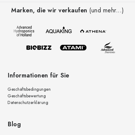
u
Marken, die wir verkaufen
(und mehr...)
ß
z
e
i
l
e
Informationen für Sie
Geschäftsbedingungen
Geschäftsbewertung
Datenschutzerklärung
Blog