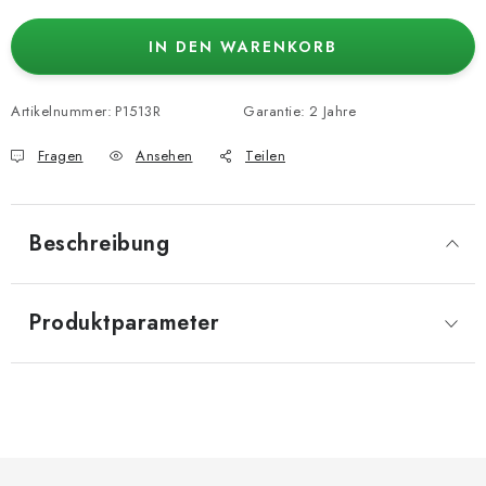
IN DEN WARENKORB
Artikelnummer:
P1513R
Garantie
:
2 Jahre
Fragen
Ansehen
Teilen
Beschreibung
Produktparameter
F