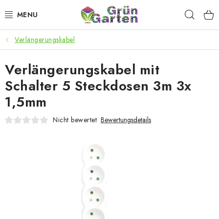
Zum
Such
Inhalt
springen
Verlängerungskabel
ANGEBOTE
Verlängerungskabel mit
LED PFLANZENLAMPEN
Schalter 5 Steckdosen 3m 3x
ANBAUBEDARF FÜR DEN HEIMANBAU
1,5mm
AQUARISTIK
Nicht bewertet
Bewertungsdetails
MICROGREENS
SMARTER GARTEN
Geschäftsbewertung
Kaufberatung
AGB
Blog
Kontakt
Datenschutzerklärung
Impressum