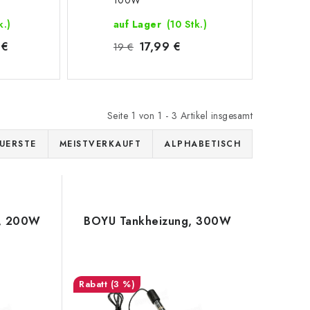
100W
k.)
auf Lager
(10 Stk.)
 €
17,99 €
19 €
Seite
1
von
1
-
3
Artikel insgesamt
UERSTE
MEISTVERKAUFT
ALPHABETISCH
g, 200W
BOYU Tankheizung, 300W
(3 %)