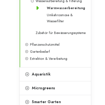
Wasseraufbereitung & Filterung
Warmwasserbereitung
Umkehrosmose &
t
Wasserfilter
Zubehör für Bewässerungssysteme
Pflanzenschutzmittel
r
Gartenbedarf
Extraktion & Verarbeitung
l
Aquaristik
Microgreens
Smarter Garten