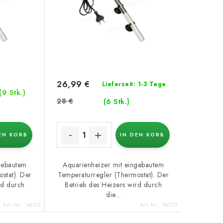
26,99 €
Lieferzeit: 1-3 Tage
(9 Stk.)
28 €
(6 Stk.)
EN KORB
IN DEN KORB
gebautem
Aquarienheizer mit eingebautem
stat). Der
Temperaturregler (Thermostat). Der
rd durch
Betrieb des Heizers wird durch
die...
Art.-Nr.:
140172
Art.-Nr.:
140173