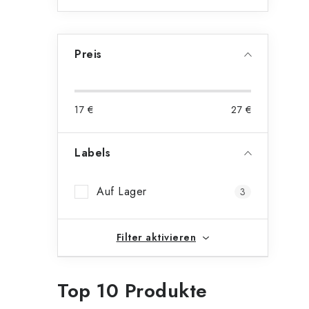
t
Preis
r
17
€
27
€
i
Labels
t
Auf Lager
3
Filter aktivieren
Top 10 Produkte