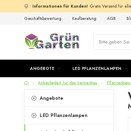
Zum
Gratis Versand für all
Inhalt
springen
Geschäftsbewertung
Kaufberatung
AGB
Bl
ANGEBOTE
LED PFLANZENLAMPEN
Startseite
Anbaubedarf für den heimanbau
Pflanzenbew
S
K
Kategorien
Angebote
überspringen
a
e
t
i
LED Pflanzenlampen
e
t