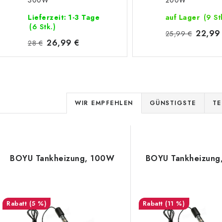
300W
200W
Lieferzeit: 1-3 Tage
auf Lager
(9 St
(6 Stk.)
22,99
25,99 €
26,99 €
28 €
P
WIR EMPFEHLEN
GÜNSTIGSTE
TE
r
L
o
d
BOYU Tankheizung, 100W
BOYU Tankheizun
s
u
k
e
(5 %)
(11 %)
t