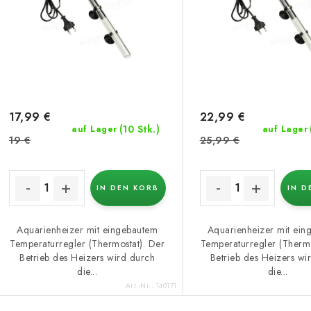
d
s
e
o
r
r
P
t
r
i
17,99 €
22,99 €
(10 Stk.)
auf Lager
auf Lager
o
e
19 €
25,99 €
d
r
u
IN DEN KORB
IN D
u
k
n
Aquarienheizer mit eingebautem
Aquarienheizer mit ein
Temperaturregler (Thermostat). Der
Temperaturregler (Thermo
g
Betrieb des Heizers wird durch
Betrieb des Heizers wi
e
die...
die...
Art.-Nr.:
140171