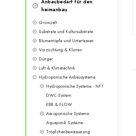
g
Anbaubedarf für den
e
o
heimanbau
n
r
Growzelt
l
i
Substrate und Kultursubstrate
e
e
Blumentöpfe und Untertassen
n
Vorzüchtung & Klonen
i
Dünger
s
Luft & Klimatechnik
t
Hydroponische Anbausysteme
e
Hydroponische Systeme - NFT
i
DWC-System
EBB & FLOW
t
Aeroponische Systeme
Aquaponik Systeme
Tröpfchenbewässerung