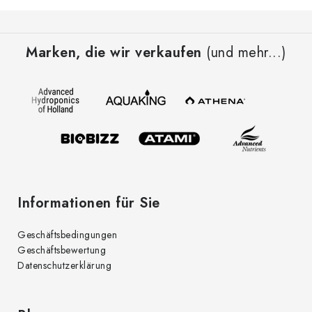
F
u
Marken, die wir verkaufen
(und mehr...)
ß
z
e
i
l
e
Informationen für Sie
Geschäftsbedingungen
Geschäftsbewertung
Datenschutzerklärung