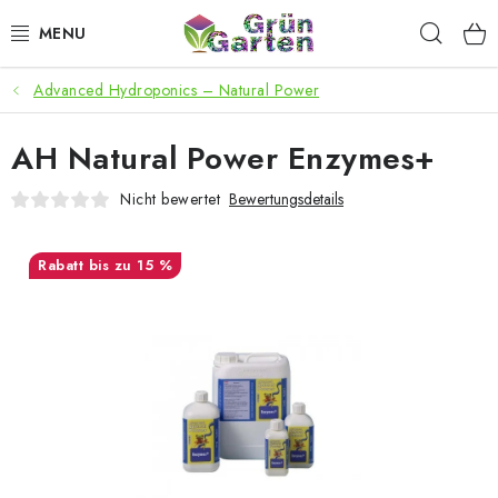
Zum
Such
Inhalt
springen
Advanced Hydroponics – Natural Power
ANGEBOTE
AH Natural Power Enzymes+
LED PFLANZENLAMPEN
Nicht bewertet
Bewertungsdetails
ANBAUBEDARF FÜR DEN HEIMANBAU
bis zu 15 %
AQUARISTIK
MICROGREENS
SMARTER GARTEN
Geschäftsbewertung
Kaufberatung
AGB
Blog
Kontakt
Datenschutzerklärung
Impressum