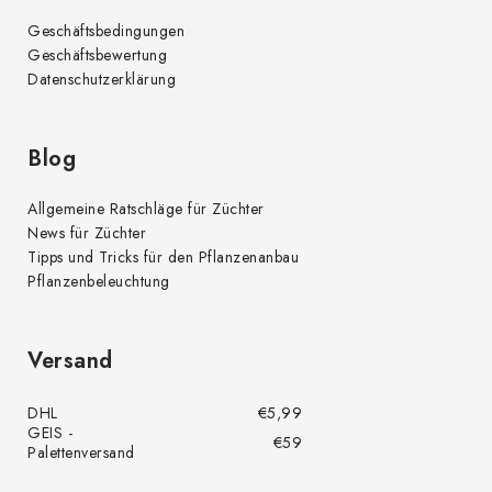
r
Geschäftsbedingungen
L
Geschäftsbewertung
i
Datenschutzerklärung
s
t
e
Blog
Allgemeine Ratschläge für Züchter
News für Züchter
Tipps und Tricks für den Pflanzenanbau
Pflanzenbeleuchtung
Versand
DHL
€5,99
GEIS -
€59
Palettenversand