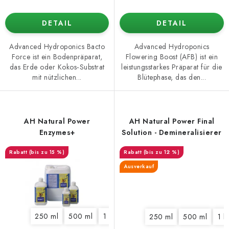
DETAIL
DETAIL
Advanced Hydroponics Bacto
Advanced Hydroponics
Force ist ein Bodenpräparat,
Flowering Boost (AFB) ist ein
das Erde oder Kokos‑Substrat
leistungsstarkes Präparat für die
mit nützlichen...
Blütephase, das den...
AH Natural Power
AH Natural Power Final
Enzymes+
Solution - Demineralisierer
(bis zu 15 %)
(bis zu 12 %)
Ausverkauf
250 ml
500 ml
1 l
250 ml
500 ml
1 l