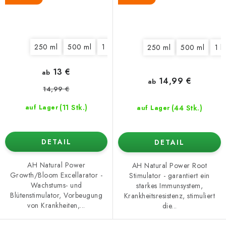
250 ml
500 ml
1 l
250 ml
500 ml
1 l
13 €
ab
14,99 €
ab
14,99 €
(11 Stk.)
(44 Stk.)
auf Lager
auf Lager
DETAIL
DETAIL
AH Natural Power
AH Natural Power Root
Growth/Bloom Excellarator -
Stimulator - garantiert ein
Wachstums- und
starkes Immunsystem,
Blütenstimulator, Vorbeugung
Krankheitsresistenz, stimuliert
von Krankheiten,...
die...