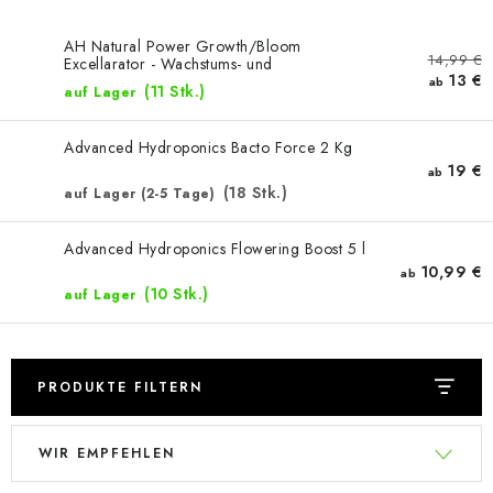
AH Natural Power Growth/Bloom
14,99 €
Excellarator - Wachstums- und
13 €
Blütestimulator
ab
(11 Stk.)
auf Lager
Advanced Hydroponics Bacto Force 2 Kg
19 €
ab
(18 Stk.)
auf Lager (2-5 Tage)
Advanced Hydroponics Flowering Boost 5 l
10,99 €
ab
(10 Stk.)
auf Lager
PRODUKTE FILTERN
L
P
WIR EMPFEHLEN
i
r