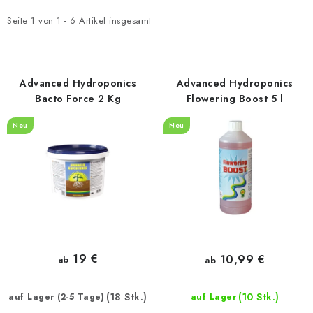
s
o
t
d
Seite
1
von
1
-
6
Artikel insgesamt
e
u
d
k
e
t
Advanced Hydroponics
Advanced Hydroponics
r
s
Bacto Force 2 Kg
Flowering Boost 5 l
P
o
Neu
Neu
r
r
o
t
d
i
u
e
k
r
t
u
e
n
19 €
10,99 €
ab
ab
g
(18 Stk.)
(10 Stk.)
auf Lager (2-5 Tage)
auf Lager