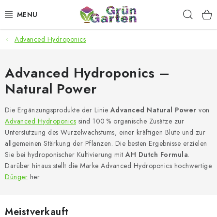
Zum
Such
Inhalt
springen
Advanced Hydroponics
ANGEBOTE
LED PFLANZENLAMPEN
Advanced Hydroponics –
Natural Power
ANBAUBEDARF FÜR DEN HEIMANBAU
Die Ergänzungsprodukte der Linie
Advanced Natural Power
von
AQUARISTIK
Advanced Hydroponics
sind 100 % organische Zusätze zur
Unterstützung des Wurzelwachstums, einer kräftigen Blüte und zur
MICROGREENS
allgemeinen Stärkung der Pflanzen. Die besten Ergebnisse erzielen
Sie bei hydroponischer Kultivierung mit
AH Dutch Formula
.
Darüber hinaus stellt die Marke Advanced Hydroponics hochwertige
SMARTER GARTEN
Dünger
her.
Geschäftsbewertung
Kaufberatung
AGB
Blog
Meistverkauft
Kontakt
Datenschutzerklärung
Impressum