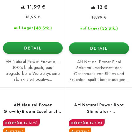
11,99 €
13 €
ab
ab
13,99 €
13,99 €
(48 Stk.)
(35 Stk.)
auf Lager
auf Lager
DETAIL
DETAIL
AH Natural Power Enzyme+ -
AH Natural Power Final
100% biologisch, baut
Solution - verbessert den
abgestorbene Wurzelsysteme
Geschmack von Blüten und
ab, aktiviert positive...
Früchten, spült überschüssigen...
AH Natural Power
AH Natural Power Root
Growth/Bloom Excellarator
Stimulator -
- Wachstums- und
Wurzelstimulator
(bis zu 13 %)
(bis zu 4 %)
Blütestimulator
Ausverkauf
Ausverkauf