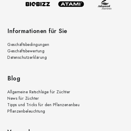
l
n
t
e
e
d
Informationen für Sie
e
r
Geschäftsbedingungen
L
Geschäftsbewertung
i
Datenschutzerklärung
s
t
e
Blog
Allgemeine Ratschläge für Züchter
News für Züchter
Tipps und Tricks für den Pflanzenanbau
Pflanzenbeleuchtung