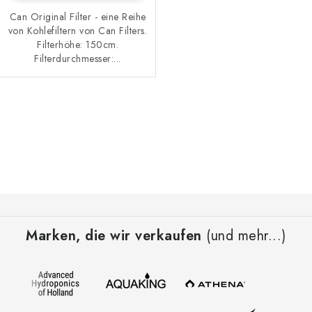
Can Original Filter - eine Reihe
von Kohlefiltern von Can Filters.
Filterhöhe: 150cm.
Filterdurchmesser:...
S
t
e
u
e
F
r
u
e
Marken, die wir verkaufen
(und mehr...)
ß
l
z
e
e
m
i
e