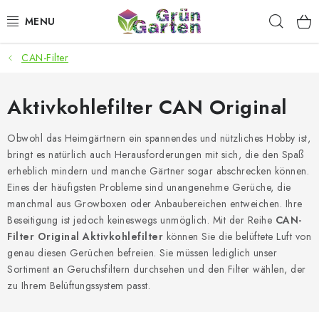
Zum
Such
Inhalt
springen
CAN-Filter
ANGEBOTE
LED PFLANZENLAMPEN
Aktivkohlefilter CAN Original
ANBAUBEDARF FÜR DEN HEIMANBAU
C
Obwohl das Heimgärtnern ein spannendes und nützliches Hobby ist,
h
bringt es natürlich auch Herausforderungen mit sich, die den Spaß
a
erheblich mindern und manche Gärtner sogar abschrecken können.
AQUARISTIK
t
Eines der häufigsten Probleme sind unangenehme Gerüche, die
G
P
manchmal aus Growboxen oder Anbaubereichen entweichen. Ihre
MICROGREENS
T
Beseitigung ist jedoch keineswegs unmöglich. Mit der Reihe
CAN-
ř
Filter Original Aktivkohlefilter
können Sie die belüftete Luft von
e
SMARTER GARTEN
genau diesen Gerüchen befreien. Sie müssen lediglich unser
k
Sortiment an Geruchsfiltern durchsehen und den Filter wählen, der
l
:
zu Ihrem Belüftungssystem passt.
Geschäftsbewertung
Kaufberatung
AGB
Blog
Kontakt
Datenschutzerklärung
Impressum