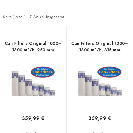
i
r
s
o
t
d
Seite
1
von
1
-
7
Artikel insgesamt
e
u
d
k
e
t
Can Filters Original 1000–
Can Filters Original 1000–
r
s
1300 m³/h, 250 mm
1300 m³/h, 315 mm
P
o
r
r
o
t
d
i
u
e
k
r
t
u
e
n
359,99 €
359,99 €
g